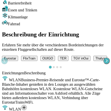
Barrierefreiheit
Essen und Trinken
Klimaanlage
Fahrrad
Beschreibung der Einrichtung
Erfahren Sie mehr über die verschiedenen Bordeinrichtungen der
einzelnen Fluggesellschaften auf dieser Route.
Eurostar
FlixTrain
OUIGO
TER
TGV inOui
Thalys
Einrichtungen
Beschreibung
WLAN
Business-Premier-Reisende und Eurostar™-Carte-
Blanche-Inhaber genießen in den Lounges an ausgewählten
Bahnhöfen kostenloses WLAN. Kostenlose WLAN-Gutscheine
sind am Informationsschalter von Ashford erhältlich. Alle Züge
bieten außerdem kostenloses WLAN, Verbindung über
EurostarTrainsWiFi.
WLAN