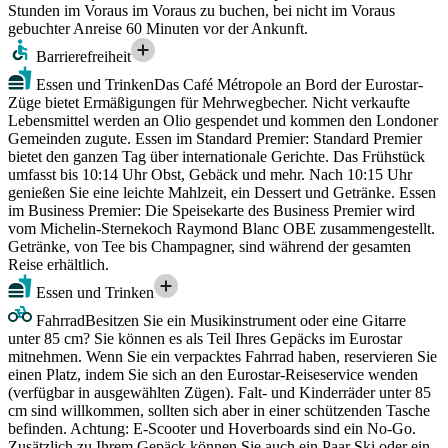
Stunden im Voraus im Voraus zu buchen, bei nicht im Voraus
gebuchter Anreise 60 Minuten vor der Ankunft.
Barrierefreiheit
Essen und Trinken
Das Café Métropole an Bord der Eurostar-
Züge bietet Ermäßigungen für Mehrwegbecher. Nicht verkaufte
Lebensmittel werden an Olio gespendet und kommen den Londoner
Gemeinden zugute. Essen im Standard Premier: Standard Premier
bietet den ganzen Tag über internationale Gerichte. Das Frühstück
umfasst bis 10:14 Uhr Obst, Gebäck und mehr. Nach 10:15 Uhr
genießen Sie eine leichte Mahlzeit, ein Dessert und Getränke. Essen
im Business Premier: Die Speisekarte des Business Premier wird
vom Michelin-Sternekoch Raymond Blanc OBE zusammengestellt.
Getränke, von Tee bis Champagner, sind während der gesamten
Reise erhältlich.
Essen und Trinken
Fahrrad
Besitzen Sie ein Musikinstrument oder eine Gitarre
unter 85 cm? Sie können es als Teil Ihres Gepäcks im Eurostar
mitnehmen. Wenn Sie ein verpacktes Fahrrad haben, reservieren Sie
einen Platz, indem Sie sich an den Eurostar-Reiseservice wenden
(verfügbar in ausgewählten Zügen). Falt- und Kinderräder unter 85
cm sind willkommen, sollten sich aber in einer schützenden Tasche
befinden. Achtung: E-Scooter und Hoverboards sind ein No-Go.
Zusätzlich zu Ihrem Gepäck können Sie auch ein Paar Ski oder ein