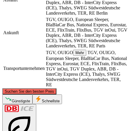
Duplex, ABR, DB - InterCity Express
(ICE), Thalys, SWEG Südwestdeutsche
Landesverkehrs, TER, RE
Berlin
TGV, OUIGO, European Sleeper,
BlaBlaCar Bus, National Express, Eurostar,
ECE, FlixTrain, FlixBus, TGV inOui, TGV
Ankunft
Duplex, ABR, DB - InterCity Express
(ICE), Thalys, SWEG Südwestdeutsche
Landesverkehrs, TER, RE
Paris
TGV, OUIGO
TGV, OUIGO,
Mehr
European Sleeper, BlaBlaCar Bus, National
Express, Eurostar, ECE, FlixTrain, FlixBus,
Transportunternehmen
TGV inOui, TGV Duplex, ABR, DB -
InterCity Express (ICE), Thalys, SWEG
Südwestdeutsche Landesverkehrs, TER,
RE
©
CARTO
, ©
OpenStreetMap
contributors
Suchen Sie den besten Preis
Günstigste
Schnellste
Berlin