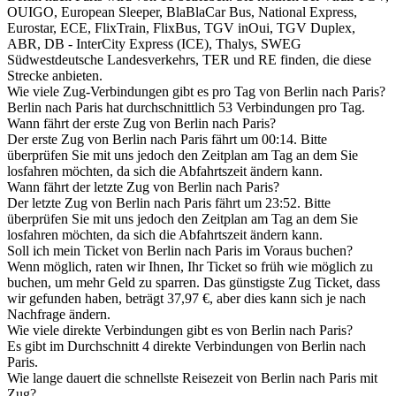
OUIGO, European Sleeper, BlaBlaCar Bus, National Express,
Eurostar, ECE, FlixTrain, FlixBus, TGV inOui, TGV Duplex,
ABR, DB - InterCity Express (ICE), Thalys, SWEG
Südwestdeutsche Landesverkehrs, TER und RE finden, die diese
Strecke anbieten.
Wie viele Zug-Verbindungen gibt es pro Tag von Berlin nach Paris?
Berlin nach Paris hat durchschnittlich 53 Verbindungen pro Tag.
Wann fährt der erste Zug von Berlin nach Paris?
Der erste Zug von Berlin nach Paris fährt um 00:14. Bitte
überprüfen Sie mit uns jedoch den Zeitplan am Tag an dem Sie
losfahren möchten, da sich die Abfahrtszeit ändern kann.
Wann fährt der letzte Zug von Berlin nach Paris?
Der letzte Zug von Berlin nach Paris fährt um 23:52. Bitte
überprüfen Sie mit uns jedoch den Zeitplan am Tag an dem Sie
losfahren möchten, da sich die Abfahrtszeit ändern kann.
Soll ich mein Ticket von Berlin nach Paris im Voraus buchen?
Wenn möglich, raten wir Ihnen, Ihr Ticket so früh wie möglich zu
buchen, um mehr Geld zu sparren. Das günstigste Zug Ticket, dass
wir gefunden haben, beträgt 37,97 €, aber dies kann sich je nach
Nachfrage ändern.
Wie viele direkte Verbindungen gibt es von Berlin nach Paris?
Es gibt im Durchschnitt 4 direkte Verbindungen von Berlin nach
Paris.
Wie lange dauert die schnellste Reisezeit von Berlin nach Paris mit
Zug?