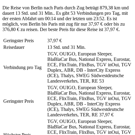
Die Reise von Berlin nach Paris durch Zug beträgt 879,38 km und
dauert 13 Std. und 31 Min.. Es gibt 53 Verbindungen pro Tag, mit
der ersten Abfahrt um 00:14 und der letzten um 23:52. Es ist
möglich, von Berlin bis Paris mit zug für nur 37,97 € oder bis zu
376,80 € zu reisen. Der beste Preis für diese Reise ist 37,97 €.
Geringster Preis
37,97 €
Reisedauer
13 Std. und 31 Min.
TGV, OUIGO, European Sleeper,
BlaBlaCar Bus, National Express, Eurostar,
ECE, FlixTrain, FlixBus, TGV inOui, TGV
Verbindung pro Tag
Duplex, ABR, DB - InterCity Express
(ICE), Thalys, SWEG Südwestdeutsche
Landesverkehrs, TER, RE
53
TGV, OUIGO, European Sleeper,
BlaBlaCar Bus, National Express, Eurostar,
ECE, FlixTrain, FlixBus, TGV inOui, TGV
Geringster Preis
Duplex, ABR, DB - InterCity Express
(ICE), Thalys, SWEG Südwestdeutsche
Landesverkehrs, TER, RE
37,97 €
TGV, OUIGO, European Sleeper,
BlaBlaCar Bus, National Express, Eurostar,
ECE, FlixTrain, FlixBus, TGV inOui, TGV
Höchster Preis