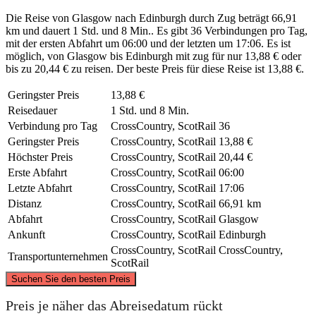
Die Reise von Glasgow nach Edinburgh durch Zug beträgt 66,91
km und dauert 1 Std. und 8 Min.. Es gibt 36 Verbindungen pro Tag,
mit der ersten Abfahrt um 06:00 und der letzten um 17:06. Es ist
möglich, von Glasgow bis Edinburgh mit zug für nur 13,88 € oder
bis zu 20,44 € zu reisen. Der beste Preis für diese Reise ist 13,88 €.
Geringster Preis
13,88 €
Reisedauer
1 Std. und 8 Min.
Verbindung pro Tag
CrossCountry, ScotRail
36
Geringster Preis
CrossCountry, ScotRail
13,88 €
Höchster Preis
CrossCountry, ScotRail
20,44 €
Erste Abfahrt
CrossCountry, ScotRail
06:00
Letzte Abfahrt
CrossCountry, ScotRail
17:06
Distanz
CrossCountry, ScotRail
66,91 km
Abfahrt
CrossCountry, ScotRail
Glasgow
Ankunft
CrossCountry, ScotRail
Edinburgh
CrossCountry, ScotRail
CrossCountry,
Transportunternehmen
ScotRail
©
CARTO
, ©
OpenStreetMap
contributors
Suchen Sie den besten Preis
Preis je näher das Abreisedatum rückt