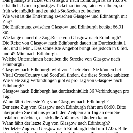
Das günstigste Ticket von Glasgow nach Edinburgh ist ab 13,88 €
erhältlich. Um ein günstiges Ticket zu finden, raten wir Ihnen, so
früh wie möglich und zu nicht-Stoßzeiten zu buchen.
Wie weit ist die Entfernung zwischen Glasgow und Edinburgh mit
Zug?
Die Entfernung zwischen Glasgow und Edinburgh beträgt 66,91
km.
Wie lange dauert die Zug-Reise von Glasgow nach Edinburgh?
Die Reise von Glasgow nach Edinburgh dauert im Durchschnitt 1
Std. und 8 Min.. Das schnellste Angebot bringt Sie jedoch in 0 Std.
und 45 Min. nach Edinburgh.
Welche Unternehmen betreiben die Strecke von Glasgow nach
Edinburgh?
Glasgow nach Edinburgh wird von 1 betrieben. Sie können bei
Virail CrossCountry und ScotRail finden, die diese Strecke anbieten.
Wie viele Zug-Verbindungen gibt es pro Tag von Glasgow nach
Edinburgh?
Glasgow nach Edinburgh hat durchschnittlich 36 Verbindungen pro
Tag.
Wann fährt der erste Zug von Glasgow nach Edinburgh?
Der erste Zug von Glasgow nach Edinburgh fährt um 06:00. Bitte
überprüfen Sie mit uns jedoch den Zeitplan am Tag an dem Sie
losfahren möchten, da sich die Abfahrtszeit ändern kann.
Wann fährt der letzte Zug von Glasgow nach Edinburgh?
Der letzte Zug von Glasgow nach Edinburgh fährt um 17:06. Bitte