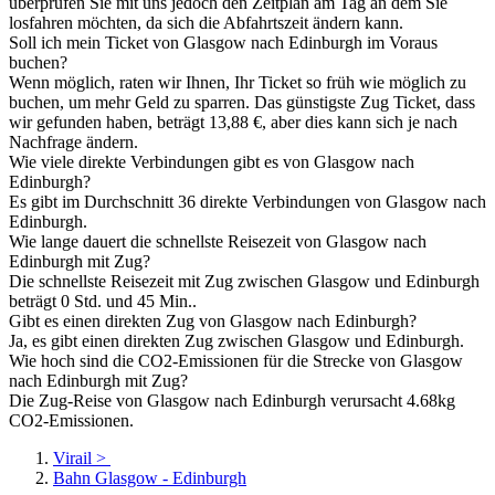
überprüfen Sie mit uns jedoch den Zeitplan am Tag an dem Sie
losfahren möchten, da sich die Abfahrtszeit ändern kann.
Soll ich mein Ticket von Glasgow nach Edinburgh im Voraus
buchen?
Wenn möglich, raten wir Ihnen, Ihr Ticket so früh wie möglich zu
buchen, um mehr Geld zu sparren. Das günstigste Zug Ticket, dass
wir gefunden haben, beträgt 13,88 €, aber dies kann sich je nach
Nachfrage ändern.
Wie viele direkte Verbindungen gibt es von Glasgow nach
Edinburgh?
Es gibt im Durchschnitt 36 direkte Verbindungen von Glasgow nach
Edinburgh.
Wie lange dauert die schnellste Reisezeit von Glasgow nach
Edinburgh mit Zug?
Die schnellste Reisezeit mit Zug zwischen Glasgow und Edinburgh
beträgt 0 Std. und 45 Min..
Gibt es einen direkten Zug von Glasgow nach Edinburgh?
Ja, es gibt einen direkten Zug zwischen Glasgow und Edinburgh.
Wie hoch sind die CO2-Emissionen für die Strecke von Glasgow
nach Edinburgh mit Zug?
Die Zug-Reise von Glasgow nach Edinburgh verursacht 4.68kg
CO2-Emissionen.
Virail
>
Bahn Glasgow - Edinburgh