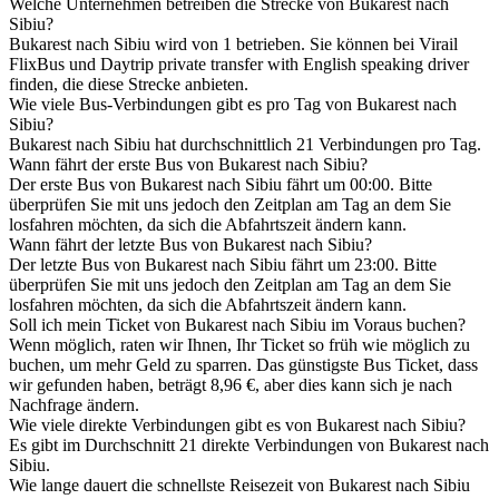
Welche Unternehmen betreiben die Strecke von Bukarest nach
Sibiu?
Bukarest nach Sibiu wird von 1 betrieben. Sie können bei Virail
FlixBus und Daytrip private transfer with English speaking driver
finden, die diese Strecke anbieten.
Wie viele Bus-Verbindungen gibt es pro Tag von Bukarest nach
Sibiu?
Bukarest nach Sibiu hat durchschnittlich 21 Verbindungen pro Tag.
Wann fährt der erste Bus von Bukarest nach Sibiu?
Der erste Bus von Bukarest nach Sibiu fährt um 00:00. Bitte
überprüfen Sie mit uns jedoch den Zeitplan am Tag an dem Sie
losfahren möchten, da sich die Abfahrtszeit ändern kann.
Wann fährt der letzte Bus von Bukarest nach Sibiu?
Der letzte Bus von Bukarest nach Sibiu fährt um 23:00. Bitte
überprüfen Sie mit uns jedoch den Zeitplan am Tag an dem Sie
losfahren möchten, da sich die Abfahrtszeit ändern kann.
Soll ich mein Ticket von Bukarest nach Sibiu im Voraus buchen?
Wenn möglich, raten wir Ihnen, Ihr Ticket so früh wie möglich zu
buchen, um mehr Geld zu sparren. Das günstigste Bus Ticket, dass
wir gefunden haben, beträgt 8,96 €, aber dies kann sich je nach
Nachfrage ändern.
Wie viele direkte Verbindungen gibt es von Bukarest nach Sibiu?
Es gibt im Durchschnitt 21 direkte Verbindungen von Bukarest nach
Sibiu.
Wie lange dauert die schnellste Reisezeit von Bukarest nach Sibiu