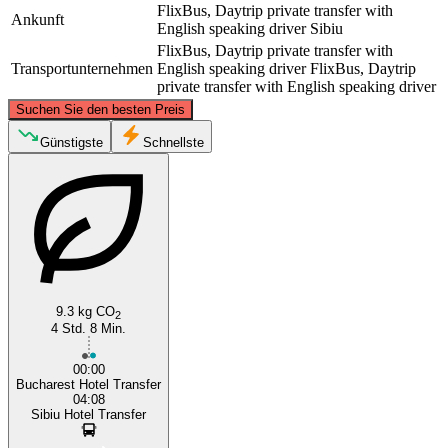
FlixBus, Daytrip private transfer with
Ankunft
English speaking driver
Sibiu
FlixBus, Daytrip private transfer with
Transportunternehmen
English speaking driver
FlixBus, Daytrip
private transfer with English speaking driver
©
CARTO
, ©
OpenStreetMap
contributors
Suchen Sie den besten Preis
Sibiu
Günstigste
Schnellste
9.3 kg CO
2
4 Std. 8 Min.
Bucharest
00:00
Bucharest Hotel Transfer
04:08
Sibiu Hotel Transfer