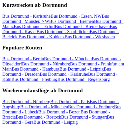
Kurzstrecken ab Dortmund
Bus Dortmund - Karlsruhe
Bus Dortmund - Essen, NW
Bus
Dortmund - Münster, NW
Bus Dortmund - Bremen
Bus Dortmund -
Mainz
Bus Dortmund - Erfurt
Bus Dortmund - Bremerhaven
Bus
Dortmund - Kassel
Bus Dortmund - Saarbrücken
Bus Dortmund -
Bielefeld
Bus Dortmund - Koblenz
Bus Dortmund - Wiesbaden
Populäre Routen
Bus Dortmund - Berlin
Bus Dortmund - München
Bus Dortmund -
Düsseldorf
Bus Dortmund - Nürnberg
Bus Dortmund - Frankfurt am
Main
Bus Dortmund - Hamburg
Bus Dortmund - Leipzig
Bus
Dortmund - Dresden
Bus Dortmund - Karlsruhe
Bus Dortmund -
Köln
Bus Dortmund - Freiburg
Bus Dortmund - Regensburg
Wochenendausflüge ab Dortmund
Bus Dortmund - Nürnberg
Bus Dortmund - Paris
Bus Dortmund -
Augsburg
Bus Dortmund - München
Bus Dortmund - Freiburg
Bus
Dortmund - Lübeck
Bus Dortmund - Bozen
Bus Dortmund -
Brescia
Bus Dortmund - Rostock
Bus Dortmund - Stuttgart
Bus
Dortmund - Gera
Bus Dortmund - Leipzig