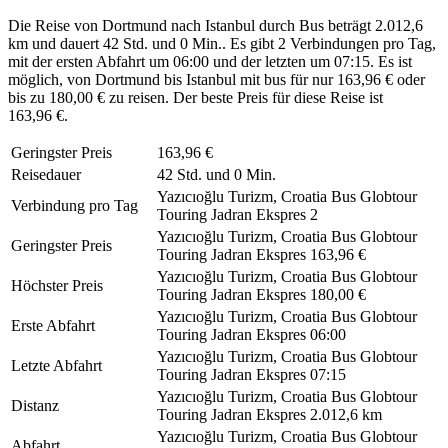
Die Reise von Dortmund nach Istanbul durch Bus beträgt 2.012,6
km und dauert 42 Std. und 0 Min.. Es gibt 2 Verbindungen pro Tag,
mit der ersten Abfahrt um 06:00 und der letzten um 07:15. Es ist
möglich, von Dortmund bis Istanbul mit bus für nur 163,96 € oder
bis zu 180,00 € zu reisen. Der beste Preis für diese Reise ist
163,96 €.
Geringster Preis
163,96 €
Reisedauer
42 Std. und 0 Min.
Yazıcıoğlu Turizm, Croatia Bus Globtour
Verbindung pro Tag
Touring Jadran Ekspres
2
Yazıcıoğlu Turizm, Croatia Bus Globtour
Geringster Preis
Touring Jadran Ekspres
163,96 €
Yazıcıoğlu Turizm, Croatia Bus Globtour
Höchster Preis
Touring Jadran Ekspres
180,00 €
Yazıcıoğlu Turizm, Croatia Bus Globtour
Erste Abfahrt
Touring Jadran Ekspres
06:00
Yazıcıoğlu Turizm, Croatia Bus Globtour
Letzte Abfahrt
Touring Jadran Ekspres
07:15
Yazıcıoğlu Turizm, Croatia Bus Globtour
Distanz
Touring Jadran Ekspres
2.012,6 km
Yazıcıoğlu Turizm, Croatia Bus Globtour
Abfahrt