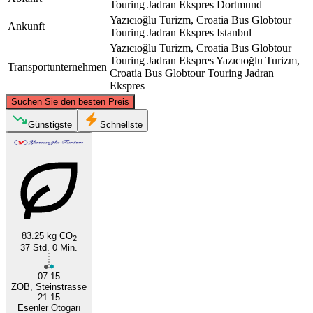
Touring Jadran Ekspres
Dortmund
Yazıcıoğlu Turizm, Croatia Bus Globtour
Ankunft
Touring Jadran Ekspres
Istanbul
Yazıcıoğlu Turizm, Croatia Bus Globtour
Touring Jadran Ekspres
Yazıcıoğlu Turizm,
Transportunternehmen
Croatia Bus Globtour Touring Jadran
Ekspres
©
CARTO
, ©
OpenStreetMap
contributors
Suchen Sie den besten Preis
Dortmund
Günstigste
Schnellste
83.25 kg CO
2
37 Std. 0 Min.
Istanbul
07:15
ZOB, Steinstrasse
21:15
Esenler Otogarı