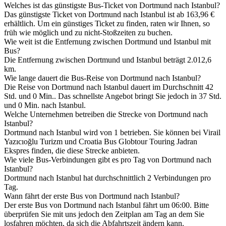
Welches ist das günstigste Bus-Ticket von Dortmund nach Istanbul?
Das günstigste Ticket von Dortmund nach Istanbul ist ab 163,96 €
erhältlich. Um ein günstiges Ticket zu finden, raten wir Ihnen, so
früh wie möglich und zu nicht-Stoßzeiten zu buchen.
Wie weit ist die Entfernung zwischen Dortmund und Istanbul mit
Bus?
Die Entfernung zwischen Dortmund und Istanbul beträgt 2.012,6
km.
Wie lange dauert die Bus-Reise von Dortmund nach Istanbul?
Die Reise von Dortmund nach Istanbul dauert im Durchschnitt 42
Std. und 0 Min.. Das schnellste Angebot bringt Sie jedoch in 37 Std.
und 0 Min. nach Istanbul.
Welche Unternehmen betreiben die Strecke von Dortmund nach
Istanbul?
Dortmund nach Istanbul wird von 1 betrieben. Sie können bei Virail
Yazıcıoğlu Turizm und Croatia Bus Globtour Touring Jadran
Ekspres finden, die diese Strecke anbieten.
Wie viele Bus-Verbindungen gibt es pro Tag von Dortmund nach
Istanbul?
Dortmund nach Istanbul hat durchschnittlich 2 Verbindungen pro
Tag.
Wann fährt der erste Bus von Dortmund nach Istanbul?
Der erste Bus von Dortmund nach Istanbul fährt um 06:00. Bitte
überprüfen Sie mit uns jedoch den Zeitplan am Tag an dem Sie
losfahren möchten, da sich die Abfahrtszeit ändern kann.