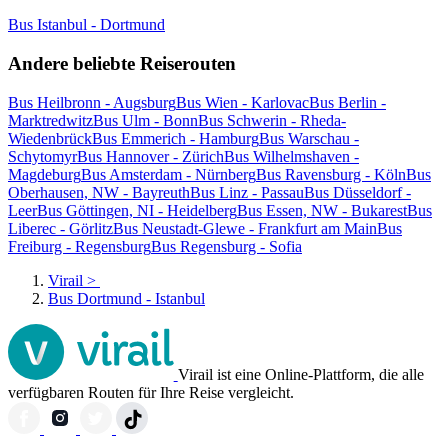
Bus Istanbul - Dortmund
Andere beliebte Reiserouten
Bus Heilbronn - Augsburg
Bus Wien - Karlovac
Bus Berlin -
Marktredwitz
Bus Ulm - Bonn
Bus Schwerin - Rheda-
Wiedenbrück
Bus Emmerich - Hamburg
Bus Warschau -
Schytomyr
Bus Hannover - Zürich
Bus Wilhelmshaven -
Magdeburg
Bus Amsterdam - Nürnberg
Bus Ravensburg - Köln
Bus
Oberhausen, NW - Bayreuth
Bus Linz - Passau
Bus Düsseldorf -
Leer
Bus Göttingen, NI - Heidelberg
Bus Essen, NW - Bukarest
Bus
Liberec - Görlitz
Bus Neustadt-Glewe - Frankfurt am Main
Bus
Freiburg - Regensburg
Bus Regensburg - Sofia
Virail
>
Bus Dortmund - Istanbul
Virail ist eine Online-Plattform, die alle
verfügbaren Routen für Ihre Reise vergleicht.