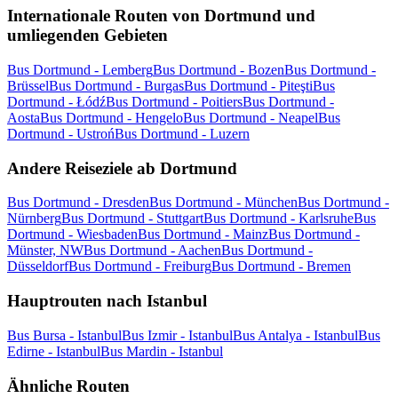
Internationale Routen von Dortmund und
umliegenden Gebieten
Bus Dortmund - Lemberg
Bus Dortmund - Bozen
Bus Dortmund -
Brüssel
Bus Dortmund - Burgas
Bus Dortmund - Piteşti
Bus
Dortmund - Łódź
Bus Dortmund - Poitiers
Bus Dortmund -
Aosta
Bus Dortmund - Hengelo
Bus Dortmund - Neapel
Bus
Dortmund - Ustroń
Bus Dortmund - Luzern
Andere Reiseziele ab Dortmund
Bus Dortmund - Dresden
Bus Dortmund - München
Bus Dortmund -
Nürnberg
Bus Dortmund - Stuttgart
Bus Dortmund - Karlsruhe
Bus
Dortmund - Wiesbaden
Bus Dortmund - Mainz
Bus Dortmund -
Münster, NW
Bus Dortmund - Aachen
Bus Dortmund -
Düsseldorf
Bus Dortmund - Freiburg
Bus Dortmund - Bremen
Hauptrouten nach Istanbul
Bus Bursa - Istanbul
Bus Izmir - Istanbul
Bus Antalya - Istanbul
Bus
Edirne - Istanbul
Bus Mardin - Istanbul
Ähnliche Routen