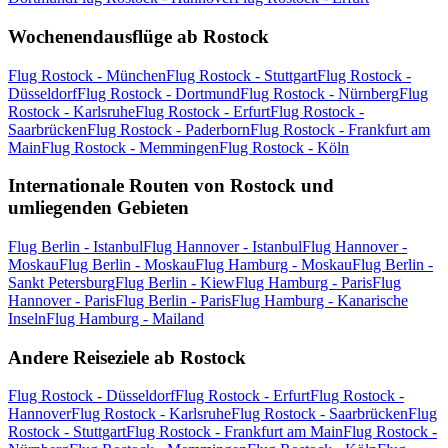
Wochenendausflüge ab Rostock
Flug Rostock - München
Flug Rostock - Stuttgart
Flug Rostock -
Düsseldorf
Flug Rostock - Dortmund
Flug Rostock - Nürnberg
Flug
Rostock - Karlsruhe
Flug Rostock - Erfurt
Flug Rostock -
Saarbrücken
Flug Rostock - Paderborn
Flug Rostock - Frankfurt am
Main
Flug Rostock - Memmingen
Flug Rostock - Köln
Internationale Routen von Rostock und
umliegenden Gebieten
Flug Berlin - Istanbul
Flug Hannover - Istanbul
Flug Hannover -
Moskau
Flug Berlin - Moskau
Flug Hamburg - Moskau
Flug Berlin -
Sankt Petersburg
Flug Berlin - Kiew
Flug Hamburg - Paris
Flug
Hannover - Paris
Flug Berlin - Paris
Flug Hamburg - Kanarische
Inseln
Flug Hamburg - Mailand
Andere Reiseziele ab Rostock
Flug Rostock - Düsseldorf
Flug Rostock - Erfurt
Flug Rostock -
Hannover
Flug Rostock - Karlsruhe
Flug Rostock - Saarbrücken
Flug
Rostock - Stuttgart
Flug Rostock - Frankfurt am Main
Flug Rostock -