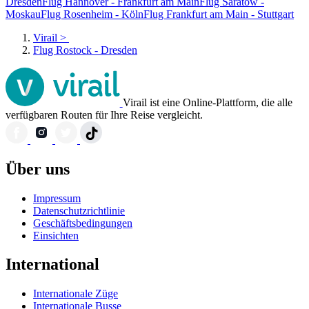
Dresden
Flug Hannover - Frankfurt am Main
Flug Saratow -
Moskau
Flug Rosenheim - Köln
Flug Frankfurt am Main - Stuttgart
Virail
>
Flug Rostock - Dresden
Virail ist eine Online-Plattform, die alle
verfügbaren Routen für Ihre Reise vergleicht.
Über uns
Impressum
Datenschutzrichtlinie
Geschäftsbedingungen
Einsichten
International
Internationale Züge
Internationale Busse