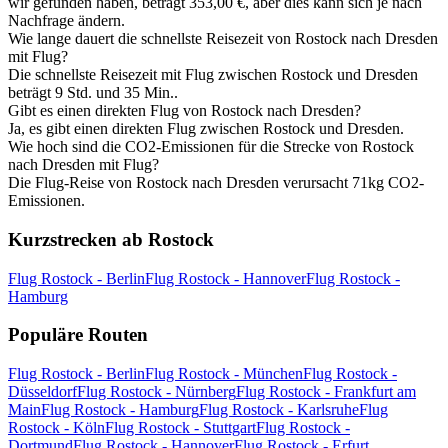
wir gefunden haben, beträgt 353,00 €, aber dies kann sich je nach
Nachfrage ändern.
Wie lange dauert die schnellste Reisezeit von Rostock nach Dresden
mit Flug?
Die schnellste Reisezeit mit Flug zwischen Rostock und Dresden
beträgt 9 Std. und 35 Min..
Gibt es einen direkten Flug von Rostock nach Dresden?
Ja, es gibt einen direkten Flug zwischen Rostock und Dresden.
Wie hoch sind die CO2-Emissionen für die Strecke von Rostock
nach Dresden mit Flug?
Die Flug-Reise von Rostock nach Dresden verursacht 71kg CO2-
Emissionen.
Kurzstrecken ab Rostock
Flug Rostock - Berlin
Flug Rostock - Hannover
Flug Rostock -
Hamburg
Populäre Routen
Flug Rostock - Berlin
Flug Rostock - München
Flug Rostock -
Düsseldorf
Flug Rostock - Nürnberg
Flug Rostock - Frankfurt am
Main
Flug Rostock - Hamburg
Flug Rostock - Karlsruhe
Flug
Rostock - Köln
Flug Rostock - Stuttgart
Flug Rostock -
Dortmund
Flug Rostock - Hannover
Flug Rostock - Erfurt