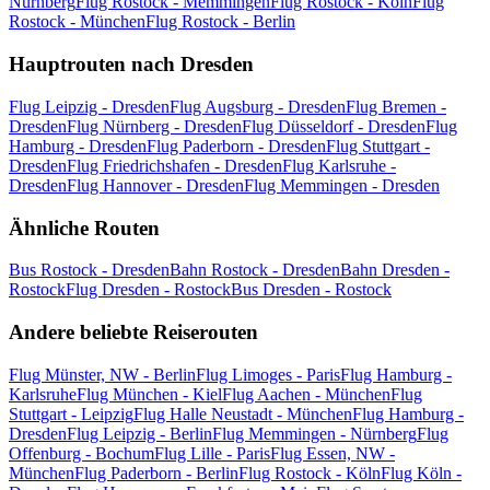
Nürnberg
Flug Rostock - Memmingen
Flug Rostock - Köln
Flug
Rostock - München
Flug Rostock - Berlin
Hauptrouten nach Dresden
Flug Leipzig - Dresden
Flug Augsburg - Dresden
Flug Bremen -
Dresden
Flug Nürnberg - Dresden
Flug Düsseldorf - Dresden
Flug
Hamburg - Dresden
Flug Paderborn - Dresden
Flug Stuttgart -
Dresden
Flug Friedrichshafen - Dresden
Flug Karlsruhe -
Dresden
Flug Hannover - Dresden
Flug Memmingen - Dresden
Ähnliche Routen
Bus Rostock - Dresden
Bahn Rostock - Dresden
Bahn Dresden -
Rostock
Flug Dresden - Rostock
Bus Dresden - Rostock
Andere beliebte Reiserouten
Flug Münster, NW - Berlin
Flug Limoges - Paris
Flug Hamburg -
Karlsruhe
Flug München - Kiel
Flug Aachen - München
Flug
Stuttgart - Leipzig
Flug Halle Neustadt - München
Flug Hamburg -
Dresden
Flug Leipzig - Berlin
Flug Memmingen - Nürnberg
Flug
Offenburg - Bochum
Flug Lille - Paris
Flug Essen, NW -
München
Flug Paderborn - Berlin
Flug Rostock - Köln
Flug Köln -