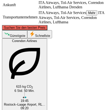
ITA Airways, Tol-Air Services, Corendon
Ankunft
Airlines, Lufthansa
Dresden
ITA Airways, Tol-Air Services
ITA
Mehr
Transportunternehmen
Airways, Tol-Air Services, Corendon
Airlines, Lufthansa
©
CARTO
, ©
OpenStreetMap
contributors
Suchen Sie den besten Preis
Rostock
Günstigste
Schnellste
Corendon Airlines
Dresden
615 kg CO
2
6 Std. 50 Min.
19:45
Rostock–Laage Airport, RL...
09:20