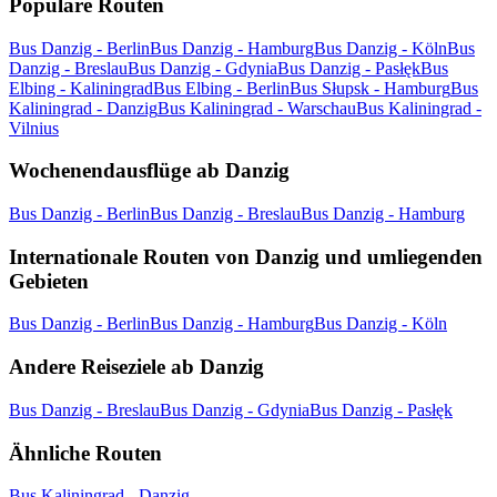
Populäre Routen
Bus Danzig - Berlin
Bus Danzig - Hamburg
Bus Danzig - Köln
Bus
Danzig - Breslau
Bus Danzig - Gdynia
Bus Danzig - Pasłęk
Bus
Elbing - Kaliningrad
Bus Elbing - Berlin
Bus Słupsk - Hamburg
Bus
Kaliningrad - Danzig
Bus Kaliningrad - Warschau
Bus Kaliningrad -
Vilnius
Wochenendausflüge ab Danzig
Bus Danzig - Berlin
Bus Danzig - Breslau
Bus Danzig - Hamburg
Internationale Routen von Danzig und umliegenden
Gebieten
Bus Danzig - Berlin
Bus Danzig - Hamburg
Bus Danzig - Köln
Andere Reiseziele ab Danzig
Bus Danzig - Breslau
Bus Danzig - Gdynia
Bus Danzig - Pasłęk
Ähnliche Routen
Bus Kaliningrad - Danzig