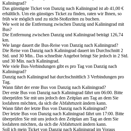
Kaliningrad?
Das günstigste Ticket von Danzig nach Kaliningrad ist ab 41,00 €
erhältlich. Um ein günstiges Ticket zu finden, raten wir Ihnen, so
früh wie möglich und zu nicht-Stoßzeiten zu buchen.
Wie weit ist die Entfernung zwischen Danzig und Kaliningrad mit
Bus?
Die Entfernung zwischen Danzig und Kaliningrad beträgt 126,74
km.
Wie lange dauert die Bus-Reise von Danzig nach Kaliningrad?
Die Reise von Danzig nach Kaliningrad dauert im Durchschnitt 2
Std. und 30 Min.. Das schnellste Angebot bringt Sie jedoch in 2 Std.
und 30 Min. nach Kaliningrad.
Wie viele Bus-Verbindungen gibt es pro Tag von Danzig nach
Kaliningrad?
Danzig nach Kaliningrad hat durchschnittlich 3 Verbindungen pro
Tag.
Wann fährt der erste Bus von Danzig nach Kaliningrad?
Der erste Bus von Danzig nach Kaliningrad fährt um 06:00. Bitte
überprüfen Sie mit uns jedoch den Zeitplan am Tag an dem Sie
losfahren möchten, da sich die Abfahrtszeit ändern kann.
Wann fährt der letzte Bus von Danzig nach Kaliningrad?
Der letzte Bus von Danzig nach Kaliningrad fährt um 17:00. Bitte
überprüfen Sie mit uns jedoch den Zeitplan am Tag an dem Sie
losfahren möchten, da sich die Abfahrtszeit ändern kann.
Soll ich mein Ticket von Danzig nach Kaliningrad im Voraus