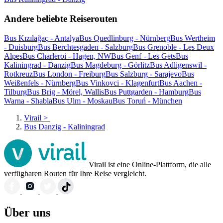
Andere beliebte Reiserouten
Bus Kızılağaç - Antalya
Bus Quedlinburg - Nürnberg
Bus Wertheim
- Duisburg
Bus Berchtesgaden - Salzburg
Bus Grenoble - Les Deux
Alpes
Bus Charleroi - Hagen, NW
Bus Genf - Les Gets
Bus
Kaliningrad - Danzig
Bus Magdeburg - Görlitz
Bus Adligenswil -
Rotkreuz
Bus London - Freiburg
Bus Salzburg - Sarajevo
Bus
Weißenfels - Nürnberg
Bus Vinkovci - Klagenfurt
Bus Aachen -
Tilburg
Bus Brig - Mörel, Wallis
Bus Puttgarden - Hamburg
Bus
Warna - Shabla
Bus Ulm - Moskau
Bus Toruń - München
Virail
>
Bus Danzig - Kaliningrad
Virail ist eine Online-Plattform, die alle
verfügbaren Routen für Ihre Reise vergleicht.
Über uns