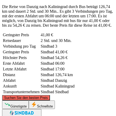
Die Reise von Danzig nach Kaliningrad durch Bus beträgt 126,74
km und dauert 2 Std. und 30 Min.. Es gibt 3 Verbindungen pro Tag,
mit der ersten Abfahrt um 06:00 und der letzten um 17:00. Es ist
möglich, von Danzig bis Kaliningrad mit bus für nur 41,00 € oder
bis zu 54,26 € zu reisen. Der beste Preis für diese Reise ist 41,00 €.
Geringster Preis
41,00 €
Reisedauer
2 Std. und 30 Min.
Verbindung pro Tag
Sindbad
3
Geringster Preis
Sindbad
41,00 €
Höchster Preis
Sindbad
54,26 €
Erste Abfahrt
Sindbad
06:00
Letzte Abfahrt
Sindbad
17:00
Distanz
Sindbad
126,74 km
Abfahrt
Sindbad
Danzig
Ankunft
Sindbad
Kaliningrad
Transportunternehmen
Sindbad
Sindbad
©
CARTO
, ©
OpenStreetMap
contributors
Suchen Sie den besten Preis
Günstigste
Schnellste