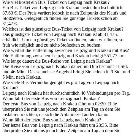
Wie viel kostet ein Bus-Ticket von Leipzig nach Krakau?
Ein Bus Ticket von Leipzig nach Krakau kostet durchschnittlich
37,63 €. Der Preis variiert jedoch je nach Zeitpunkt des Kaufs und
Stoßzeiten. Gelegentlich finden Sie günstige Tickets schon ab
31,47 €.
Welches ist das günstigste Bus-Ticket von Leipzig nach Krakau?
Das günstigste Ticket von Leipzig nach Krakau ist ab 31,47 €
erhältlich. Um ein günstiges Ticket zu finden, raten wir Ihnen, so
früh wie möglich und zu nicht-Stoßzeiten zu buchen.
Wie weit ist die Entfernung zwischen Leipzig und Krakau mit Bus?
Die Entfernung zwischen Leipzig und Krakau beträgt 551,77 km.
Wie lange dauert die Bus-Reise von Leipzig nach Krakau?
Die Reise von Leipzig nach Krakau dauert im Durchschnitt 11 Std.
und 46 Min.. Das schnellste Angebot bringt Sie jedoch in 9 Std. und
5 Min. nach Krakau.
Wie viele Bus-Verbindungen gibt es pro Tag von Leipzig nach
Krakau?
Leipzig nach Krakau hat durchschnittlich 40 Verbindungen pro Tag.
Wann fährt der erste Bus von Leipzig nach Krakau?
Der erste Bus von Leipzig nach Krakau fährt um 02:20. Bitte
überprüfen Sie mit uns jedoch den Zeitplan am Tag an dem Sie
losfahren möchten, da sich die Abfahrtszeit ändern kann.
Wann fährt der letzte Bus von Leipzig nach Krakau?
Der letzte Bus von Leipzig nach Krakau fährt um 23:35. Bitte
überprüfen Sie mit uns jedoch den Zeitplan am Tag an dem Sie