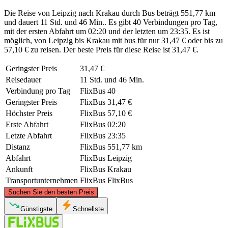
Die Reise von Leipzig nach Krakau durch Bus beträgt 551,77 km
und dauert 11 Std. und 46 Min.. Es gibt 40 Verbindungen pro Tag,
mit der ersten Abfahrt um 02:20 und der letzten um 23:35. Es ist
möglich, von Leipzig bis Krakau mit bus für nur 31,47 € oder bis zu
57,10 € zu reisen. Der beste Preis für diese Reise ist 31,47 €.
Geringster Preis
31,47 €
Reisedauer
11 Std. und 46 Min.
Verbindung pro Tag
FlixBus
40
Geringster Preis
FlixBus
31,47 €
Höchster Preis
FlixBus
57,10 €
Erste Abfahrt
FlixBus
02:20
Letzte Abfahrt
FlixBus
23:35
Distanz
FlixBus
551,77 km
Abfahrt
FlixBus
Leipzig
Ankunft
FlixBus
Krakau
Transportunternehmen
FlixBus
FlixBus
©
CARTO
, ©
OpenStreetMap
contributors
Suchen Sie den besten Preis
Günstigste
Schnellste