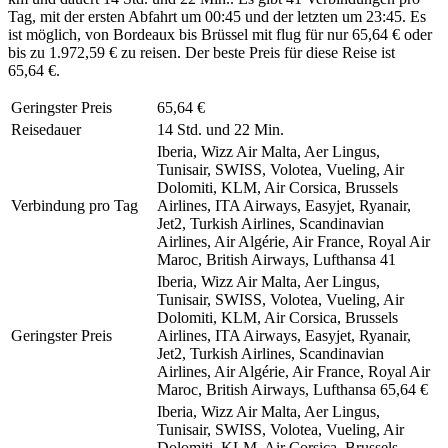
Tag, mit der ersten Abfahrt um 00:45 und der letzten um 23:45. Es
ist möglich, von Bordeaux bis Brüssel mit flug für nur 65,64 € oder
bis zu 1.972,59 € zu reisen. Der beste Preis für diese Reise ist
65,64 €.
Geringster Preis
65,64 €
Reisedauer
14 Std. und 22 Min.
Iberia, Wizz Air Malta, Aer Lingus,
Tunisair, SWISS, Volotea, Vueling, Air
Dolomiti, KLM, Air Corsica, Brussels
Verbindung pro Tag
Airlines, ITA Airways, Easyjet, Ryanair,
Jet2, Turkish Airlines, Scandinavian
Airlines, Air Algérie, Air France, Royal Air
Maroc, British Airways, Lufthansa
41
Iberia, Wizz Air Malta, Aer Lingus,
Tunisair, SWISS, Volotea, Vueling, Air
Dolomiti, KLM, Air Corsica, Brussels
Geringster Preis
Airlines, ITA Airways, Easyjet, Ryanair,
Jet2, Turkish Airlines, Scandinavian
Airlines, Air Algérie, Air France, Royal Air
Maroc, British Airways, Lufthansa
65,64 €
Iberia, Wizz Air Malta, Aer Lingus,
Tunisair, SWISS, Volotea, Vueling, Air
Dolomiti, KLM, Air Corsica, Brussels