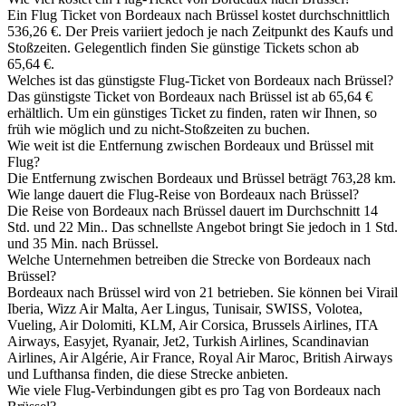
Ein Flug Ticket von Bordeaux nach Brüssel kostet durchschnittlich
536,26 €. Der Preis variiert jedoch je nach Zeitpunkt des Kaufs und
Stoßzeiten. Gelegentlich finden Sie günstige Tickets schon ab
65,64 €.
Welches ist das günstigste Flug-Ticket von Bordeaux nach Brüssel?
Das günstigste Ticket von Bordeaux nach Brüssel ist ab 65,64 €
erhältlich. Um ein günstiges Ticket zu finden, raten wir Ihnen, so
früh wie möglich und zu nicht-Stoßzeiten zu buchen.
Wie weit ist die Entfernung zwischen Bordeaux und Brüssel mit
Flug?
Die Entfernung zwischen Bordeaux und Brüssel beträgt 763,28 km.
Wie lange dauert die Flug-Reise von Bordeaux nach Brüssel?
Die Reise von Bordeaux nach Brüssel dauert im Durchschnitt 14
Std. und 22 Min.. Das schnellste Angebot bringt Sie jedoch in 1 Std.
und 35 Min. nach Brüssel.
Welche Unternehmen betreiben die Strecke von Bordeaux nach
Brüssel?
Bordeaux nach Brüssel wird von 21 betrieben. Sie können bei Virail
Iberia, Wizz Air Malta, Aer Lingus, Tunisair, SWISS, Volotea,
Vueling, Air Dolomiti, KLM, Air Corsica, Brussels Airlines, ITA
Airways, Easyjet, Ryanair, Jet2, Turkish Airlines, Scandinavian
Airlines, Air Algérie, Air France, Royal Air Maroc, British Airways
und Lufthansa finden, die diese Strecke anbieten.
Wie viele Flug-Verbindungen gibt es pro Tag von Bordeaux nach