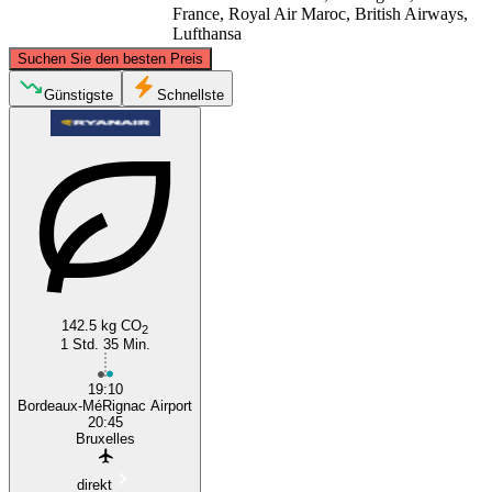
France, Royal Air Maroc, British Airways,
Lufthansa
©
CARTO
, ©
OpenStreetMap
contributors
Suchen Sie den besten Preis
Brussels
Günstigste
Schnellste
Bordeaux
142.5 kg CO
2
1 Std. 35 Min.
19:10
Bordeaux-MéRignac Airport
20:45
Bruxelles
direkt