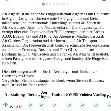
Air Algerie ist die nationale Fluggesellschaft Algeriens mit Hauptsitz
in Algier. Das Unternehmen wurde 1947 gegründet und bietet
inländische und internationale Linienflüge zu über 40 Zielen in
Afrika, Europa, Asien und Nordamerika an. Die Fluggesellschaft
verfügt über eine Flotte von über 50 Flugzeugen, darunter Airbus
A330, Boeing 737 und ATR 72. Air Algerie ist Mitglied der Arab
Air Carriers Organization und der International Air Transport
Association. Die Fluggesellschaft bietet verschiedene Serviceklassen
an, darunter Economy, Business und First Class, und bietet
Bordunterhaltung, Mahlzeiten und Getränke. Air Algerie ist bestrebt,
seinen Passagieren sichere, zuverlässige und komfortable Flugreisen
zu bieten.
Dienstleistungen an Bord Iberia, Aer Lingus und Tunisair von
Bordeaux bis Brüssel
Vergleichen Sie die Leistungen an Bord, wenn Sie von Bordeaux
nach Brüssel bis Plane reisen.
Aer
Ausstattung
Iberia
Tunisair
SWISS
Volotea
Vueling
Lingus
Do
WLAN