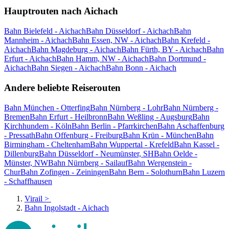
Hauptrouten nach Aichach
Bahn Bielefeld - Aichach
Bahn Düsseldorf - Aichach
Bahn
Mannheim - Aichach
Bahn Essen, NW - Aichach
Bahn Krefeld -
Aichach
Bahn Magdeburg - Aichach
Bahn Fürth, BY - Aichach
Bahn
Erfurt - Aichach
Bahn Hamm, NW - Aichach
Bahn Dortmund -
Aichach
Bahn Siegen - Aichach
Bahn Bonn - Aichach
Andere beliebte Reiserouten
Bahn München - Otterfing
Bahn Nürnberg - Lohr
Bahn Nürnberg -
Bremen
Bahn Erfurt - Heilbronn
Bahn Weßling - Augsburg
Bahn
Kirchhundem - Köln
Bahn Berlin - Pfarrkirchen
Bahn Aschaffenburg
- Pressath
Bahn Offenburg - Freiburg
Bahn Krün - München
Bahn
Birmingham - Cheltenham
Bahn Wuppertal - Krefeld
Bahn Kassel -
Dillenburg
Bahn Düsseldorf - Neumünster, SH
Bahn Oelde -
Münster, NW
Bahn Nürnberg - Sailauf
Bahn Wergenstein -
Chur
Bahn Zofingen - Zeiningen
Bahn Bern - Solothurn
Bahn Luzern
- Schaffhausen
Virail
>
Bahn Ingolstadt - Aichach