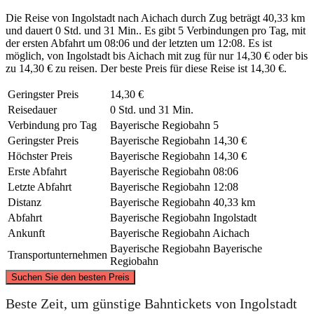
Die Reise von Ingolstadt nach Aichach durch Zug beträgt 40,33 km
und dauert 0 Std. und 31 Min.. Es gibt 5 Verbindungen pro Tag, mit
der ersten Abfahrt um 08:06 und der letzten um 12:08. Es ist
möglich, von Ingolstadt bis Aichach mit zug für nur 14,30 € oder bis
zu 14,30 € zu reisen. Der beste Preis für diese Reise ist 14,30 €.
Geringster Preis
14,30 €
Reisedauer
0 Std. und 31 Min.
Verbindung pro Tag
Bayerische Regiobahn
5
Geringster Preis
Bayerische Regiobahn
14,30 €
Höchster Preis
Bayerische Regiobahn
14,30 €
Erste Abfahrt
Bayerische Regiobahn
08:06
Letzte Abfahrt
Bayerische Regiobahn
12:08
Distanz
Bayerische Regiobahn
40,33 km
Abfahrt
Bayerische Regiobahn
Ingolstadt
Ankunft
Bayerische Regiobahn
Aichach
Bayerische Regiobahn
Bayerische
Transportunternehmen
Regiobahn
©
CARTO
, ©
OpenStreetMap
contributors
Suchen Sie den besten Preis
Ingolstadt
Beste Zeit, um günstige Bahntickets von Ingolstadt