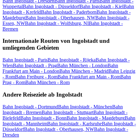
Bahn Ingolstadt - Dresden
Bahn Ingolstadt - Paris
Bahn Ingolstadt -
Wuppertal
Bahn Ingolstadt - Düsseldorf
Bahn Ingolstadt - Kiel
Bahn
Ingolstadt - Krefeld
Bahn Ingolstadt - Paderborn
Bahn Ingolstadt -
Magdeburg
Bahn Ingolstadt - Oberhausen, NW
Bahn Ingolstadt -
Essen, NW
Bahn Ingolstadt - Wolfsburg, NI
Bahn Ingolstadt -
Bremen
Internationale Routen von Ingolstadt und
umliegenden Gebieten
Bahn Ingolstadt - Paris
Bahn Ingolstadt - Rijeka
Bahn Ingolstadt -
Wien
Bahn Ingolstadt - Prag
Bahn München - London
Bahn
Frankfurt am Main - London
Bahn München - Madrid
Bahn Leipzig
- Rom
Bahn Freiburg - Rom
Bahn Frankfurt am Main - Rom
Bahn
Prag - Rom
Bahn München - Rom
Andere Reiseziele ab Ingolstadt
Bahn Ingolstadt - Dortmund
Bahn Ingolstadt - München
Bahn
Ingolstadt - Bremen
Bahn Ingolstadt - Stuttgart
Bahn Ingolstadt -
Bielefeld
Bahn Ingolstadt - Bonn
Bahn Ingolstadt - Magdeburg
Bahn
Ingolstadt - Mannheim
Bahn Ingolstadt - Karlsruhe
Bahn Ingolstadt -
Düsseldorf
Bahn Ingolstadt - Oberhausen, NW
Bahn Ingolstadt -
Dresden