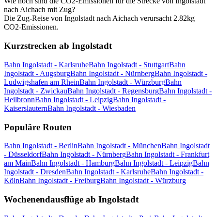
Wie hoch sind die CO2-Emissionen für die Strecke von Ingolstadt
nach Aichach mit Zug?
Die Zug-Reise von Ingolstadt nach Aichach verursacht 2.82kg
CO2-Emissionen.
Kurzstrecken ab Ingolstadt
Bahn Ingolstadt - Karlsruhe
Bahn Ingolstadt - Stuttgart
Bahn
Ingolstadt - Augsburg
Bahn Ingolstadt - Nürnberg
Bahn Ingolstadt -
Ludwigshafen am Rhein
Bahn Ingolstadt - Würzburg
Bahn
Ingolstadt - Zwickau
Bahn Ingolstadt - Regensburg
Bahn Ingolstadt -
Heilbronn
Bahn Ingolstadt - Leipzig
Bahn Ingolstadt -
Kaiserslautern
Bahn Ingolstadt - Wiesbaden
Populäre Routen
Bahn Ingolstadt - Berlin
Bahn Ingolstadt - München
Bahn Ingolstadt
- Düsseldorf
Bahn Ingolstadt - Nürnberg
Bahn Ingolstadt - Frankfurt
am Main
Bahn Ingolstadt - Hamburg
Bahn Ingolstadt - Leipzig
Bahn
Ingolstadt - Dresden
Bahn Ingolstadt - Karlsruhe
Bahn Ingolstadt -
Köln
Bahn Ingolstadt - Freiburg
Bahn Ingolstadt - Würzburg
Wochenendausflüge ab Ingolstadt