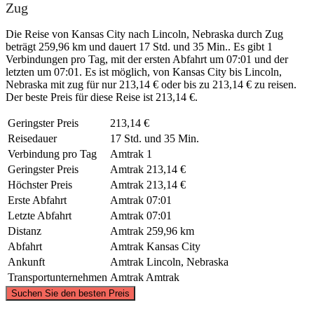
Zug
Die Reise von Kansas City nach Lincoln, Nebraska durch Zug
beträgt 259,96 km und dauert 17 Std. und 35 Min.. Es gibt 1
Verbindungen pro Tag, mit der ersten Abfahrt um 07:01 und der
letzten um 07:01. Es ist möglich, von Kansas City bis Lincoln,
Nebraska mit zug für nur 213,14 € oder bis zu 213,14 € zu reisen.
Der beste Preis für diese Reise ist 213,14 €.
Geringster Preis
213,14 €
Reisedauer
17 Std. und 35 Min.
Verbindung pro Tag
Amtrak
1
Geringster Preis
Amtrak
213,14 €
Höchster Preis
Amtrak
213,14 €
Erste Abfahrt
Amtrak
07:01
Letzte Abfahrt
Amtrak
07:01
Distanz
Amtrak
259,96 km
Abfahrt
Amtrak
Kansas City
Ankunft
Amtrak
Lincoln, Nebraska
Transportunternehmen
Amtrak
Amtrak
©
CARTO
, ©
OpenStreetMap
contributors
Suchen Sie den besten Preis
Lincoln, NE