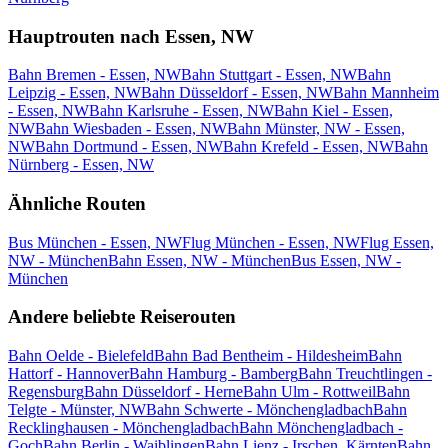
Hauptrouten nach Essen, NW
Bahn Bremen - Essen, NW
Bahn Stuttgart - Essen, NW
Bahn
Leipzig - Essen, NW
Bahn Düsseldorf - Essen, NW
Bahn Mannheim
- Essen, NW
Bahn Karlsruhe - Essen, NW
Bahn Kiel - Essen,
NW
Bahn Wiesbaden - Essen, NW
Bahn Münster, NW - Essen,
NW
Bahn Dortmund - Essen, NW
Bahn Krefeld - Essen, NW
Bahn
Nürnberg - Essen, NW
Ähnliche Routen
Bus München - Essen, NW
Flug München - Essen, NW
Flug Essen,
NW - München
Bahn Essen, NW - München
Bus Essen, NW -
München
Andere beliebte Reiserouten
Bahn Oelde - Bielefeld
Bahn Bad Bentheim - Hildesheim
Bahn
Hattorf - Hannover
Bahn Hamburg - Bamberg
Bahn Treuchtlingen -
Regensburg
Bahn Düsseldorf - Herne
Bahn Ulm - Rottweil
Bahn
Telgte - Münster, NW
Bahn Schwerte - Mönchengladbach
Bahn
Recklinghausen - Mönchengladbach
Bahn Mönchengladbach -
Goch
Bahn Berlin - Waiblingen
Bahn Lienz - Irschen, Kärnten
Bahn