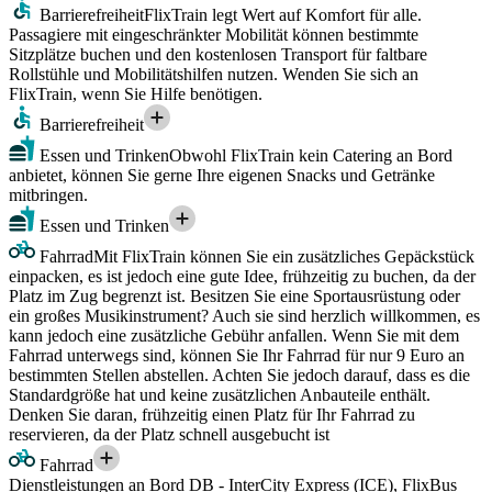
Barrierefreiheit
FlixTrain legt Wert auf Komfort für alle.
Passagiere mit eingeschränkter Mobilität können bestimmte
Sitzplätze buchen und den kostenlosen Transport für faltbare
Rollstühle und Mobilitätshilfen nutzen. Wenden Sie sich an
FlixTrain, wenn Sie Hilfe benötigen.
Barrierefreiheit
Essen und Trinken
Obwohl FlixTrain kein Catering an Bord
anbietet, können Sie gerne Ihre eigenen Snacks und Getränke
mitbringen.
Essen und Trinken
Fahrrad
Mit FlixTrain können Sie ein zusätzliches Gepäckstück
einpacken, es ist jedoch eine gute Idee, frühzeitig zu buchen, da der
Platz im Zug begrenzt ist. Besitzen Sie eine Sportausrüstung oder
ein großes Musikinstrument? Auch sie sind herzlich willkommen, es
kann jedoch eine zusätzliche Gebühr anfallen. Wenn Sie mit dem
Fahrrad unterwegs sind, können Sie Ihr Fahrrad für nur 9 Euro an
bestimmten Stellen abstellen. Achten Sie jedoch darauf, dass es die
Standardgröße hat und keine zusätzlichen Anbauteile enthält.
Denken Sie daran, frühzeitig einen Platz für Ihr Fahrrad zu
reservieren, da der Platz schnell ausgebucht ist
Fahrrad
Dienstleistungen an Bord DB - InterCity Express (ICE), FlixBus