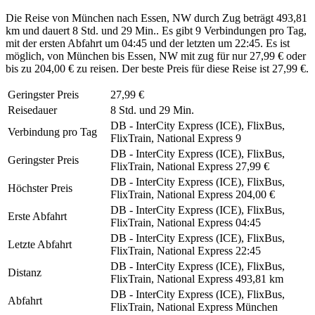
Die Reise von München nach Essen, NW durch Zug beträgt 493,81
km und dauert 8 Std. und 29 Min.. Es gibt 9 Verbindungen pro Tag,
mit der ersten Abfahrt um 04:45 und der letzten um 22:45. Es ist
möglich, von München bis Essen, NW mit zug für nur 27,99 € oder
bis zu 204,00 € zu reisen. Der beste Preis für diese Reise ist 27,99 €.
Geringster Preis
27,99 €
Reisedauer
8 Std. und 29 Min.
DB - InterCity Express (ICE), FlixBus,
Verbindung pro Tag
FlixTrain, National Express
9
DB - InterCity Express (ICE), FlixBus,
Geringster Preis
FlixTrain, National Express
27,99 €
DB - InterCity Express (ICE), FlixBus,
Höchster Preis
FlixTrain, National Express
204,00 €
DB - InterCity Express (ICE), FlixBus,
Erste Abfahrt
FlixTrain, National Express
04:45
DB - InterCity Express (ICE), FlixBus,
Letzte Abfahrt
FlixTrain, National Express
22:45
DB - InterCity Express (ICE), FlixBus,
Distanz
FlixTrain, National Express
493,81 km
DB - InterCity Express (ICE), FlixBus,
Abfahrt
FlixTrain, National Express
München