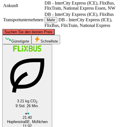
DB - InterCity Express (ICE), FlixBus,
Ankunft
FlixTrain, National Express
Essen, NW
DB - InterCity Express (ICE), FlixBus
Transportunternehmen
DB - InterCity Express (ICE),
Mehr
FlixBus, FlixTrain, National Express
©
CARTO
, ©
OpenStreetMap
contributors
Suchen Sie den besten Preis
Essen, NW
Günstigste
Schnellste
Munich
3.21 kg CO
2
9 Std. 26 Min.
21:40
HopfenstraßE, MüNchen
11:02