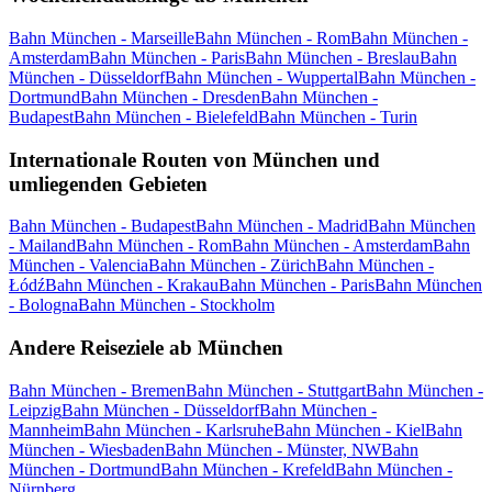
Bahn München - Marseille
Bahn München - Rom
Bahn München -
Amsterdam
Bahn München - Paris
Bahn München - Breslau
Bahn
München - Düsseldorf
Bahn München - Wuppertal
Bahn München -
Dortmund
Bahn München - Dresden
Bahn München -
Budapest
Bahn München - Bielefeld
Bahn München - Turin
Internationale Routen von München und
umliegenden Gebieten
Bahn München - Budapest
Bahn München - Madrid
Bahn München
- Mailand
Bahn München - Rom
Bahn München - Amsterdam
Bahn
München - Valencia
Bahn München - Zürich
Bahn München -
Łódź
Bahn München - Krakau
Bahn München - Paris
Bahn München
- Bologna
Bahn München - Stockholm
Andere Reiseziele ab München
Bahn München - Bremen
Bahn München - Stuttgart
Bahn München -
Leipzig
Bahn München - Düsseldorf
Bahn München -
Mannheim
Bahn München - Karlsruhe
Bahn München - Kiel
Bahn
München - Wiesbaden
Bahn München - Münster, NW
Bahn
München - Dortmund
Bahn München - Krefeld
Bahn München -
Nürnberg