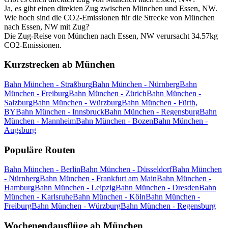
Ja, es gibt einen direkten Zug zwischen München und Essen, NW.
Wie hoch sind die CO2-Emissionen für die Strecke von München
nach Essen, NW mit Zug?
Die Zug-Reise von München nach Essen, NW verursacht 34.57kg
CO2-Emissionen.
Kurzstrecken ab München
Bahn München - Straßburg
Bahn München - Nürnberg
Bahn
München - Freiburg
Bahn München - Zürich
Bahn München -
Salzburg
Bahn München - Würzburg
Bahn München - Fürth,
BY
Bahn München - Innsbruck
Bahn München - Regensburg
Bahn
München - Mannheim
Bahn München - Bozen
Bahn München -
Augsburg
Populäre Routen
Bahn München - Berlin
Bahn München - Düsseldorf
Bahn München
- Nürnberg
Bahn München - Frankfurt am Main
Bahn München -
Hamburg
Bahn München - Leipzig
Bahn München - Dresden
Bahn
München - Karlsruhe
Bahn München - Köln
Bahn München -
Freiburg
Bahn München - Würzburg
Bahn München - Regensburg
Wochenendausflüge ab München