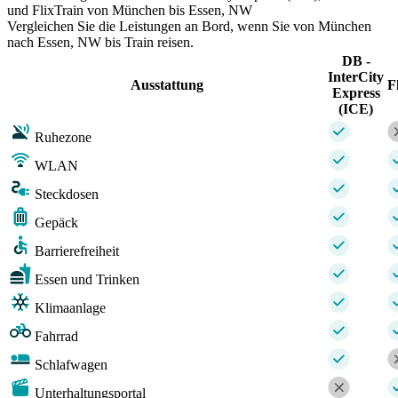
und FlixTrain von München bis Essen, NW
Vergleichen Sie die Leistungen an Bord, wenn Sie von München
nach Essen, NW bis Train reisen.
DB -
InterCity
Ausstattung
F
Express
(ICE)
Ruhezone
WLAN
Steckdosen
Gepäck
Barrierefreiheit
Essen und Trinken
Klimaanlage
Fahrrad
Schlafwagen
Unterhaltungsportal