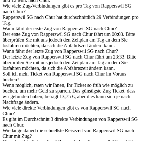
und 12 Min. nach Chur.
Wie viele Zug-Verbindungen gibt es pro Tag von Rapperswil SG
nach Chur?
Rapperswil SG nach Chur hat durchschnittlich 29 Verbindungen pro
Tag.
Wann fährt der erste Zug von Rapperswil SG nach Chur?
Der erste Zug von Rapperswil SG nach Chur fährt um 00:03. Bitte
überprüfen Sie mit uns jedoch den Zeitplan am Tag an dem Sie
losfahren möchten, da sich die Abfahrtszeit ändern kann.
Wann fährt der letzte Zug von Rapperswil SG nach Chur?
Der letzte Zug von Rapperswil SG nach Chur fährt um 23:33. Bitte
überprüfen Sie mit uns jedoch den Zeitplan am Tag an dem Sie
losfahren möchten, da sich die Abfahrtszeit ändern kann.
Soll ich mein Ticket von Rapperswil SG nach Chur im Voraus
buchen?
Wenn möglich, raten wir Ihnen, Ihr Ticket so früh wie möglich zu
buchen, um mehr Geld zu sparren. Das günstigste Zug Ticket, dass
wir gefunden haben, beträgt 13,75 €, aber dies kann sich je nach
Nachfrage ändern.
Wie viele direkte Verbindungen gibt es von Rapperswil SG nach
Chur?
Es gibt im Durchschnitt 3 direkte Verbindungen von Rapperswil SG
nach Chur.
Wie lange dauert die schnellste Reisezeit von Rapperswil SG nach
Chur mit Zug?