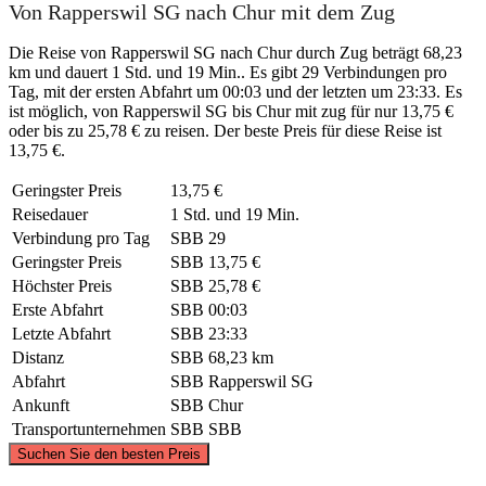
Von Rapperswil SG nach Chur mit dem Zug
Die Reise von Rapperswil SG nach Chur durch Zug beträgt 68,23
km und dauert 1 Std. und 19 Min.. Es gibt 29 Verbindungen pro
Tag, mit der ersten Abfahrt um 00:03 und der letzten um 23:33. Es
ist möglich, von Rapperswil SG bis Chur mit zug für nur 13,75 €
oder bis zu 25,78 € zu reisen. Der beste Preis für diese Reise ist
13,75 €.
Geringster Preis
13,75 €
Reisedauer
1 Std. und 19 Min.
Verbindung pro Tag
SBB
29
Geringster Preis
SBB
13,75 €
Höchster Preis
SBB
25,78 €
Erste Abfahrt
SBB
00:03
Letzte Abfahrt
SBB
23:33
Distanz
SBB
68,23 km
Abfahrt
SBB
Rapperswil SG
Ankunft
SBB
Chur
Transportunternehmen
SBB
SBB
©
CARTO
, ©
OpenStreetMap
contributors
Suchen Sie den besten Preis
Rapperswil