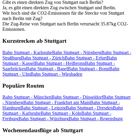
Gibt es einen direkten Zug von Stuttgart nach Berlin?
Ja, es gibt einen direkten Zug zwischen Stuttgart und Berlin.
Wie hoch sind die CO2-Emissionen für die Strecke von Stuttgart
nach Berlin mit Zug?
Die Zug-Reise von Stuttgart nach Berlin verursacht 35.87kg CO2-
Emissionen.
Kurzstrecken ab Stuttgart
Bahn Stuttgart - Karlsruhe
Bahn Stuttgart - Nürnberg
Bahn Stuttgart -
Straßburg
Bahn Stuttgart - Zürich
Bahn Stuttgart - Erfurt
Bahn
Stuttgart - Kassel
Bahn Stuttgart - Heilbronn
Bahn Stuttgart -
Saarbrücken
Bahn Stuttgart - Basel
Bahn Stuttgart - Bonn
Bahn
Stuttgart - Ulm
Bahn Stuttgart - Wiesbaden
Populäre Routen
Bahn Stuttgart - München
Bahn Stuttgart - Düsseldorf
Bahn Stuttgart
- Nürnberg
Bahn Stuttgart - Frankfurt am Main
Bahn Stuttgart -
Hamburg
Bahn Stuttgart - Leipzig
Bahn Stuttgart - Dresden
Bahn
Stuttgart - Karlsruhe
Bahn Stuttgart - Köln
Bahn Stuttgart -
Freiburg
Bahn Stuttgart - Würzburg
Bahn Stuttgart - Regensburg
Wochenendausflüge ab Stuttgart