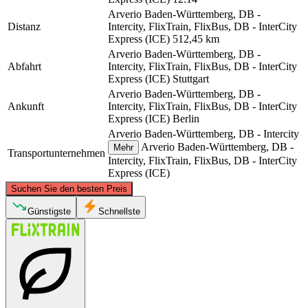
Arverio Baden-Württemberg, DB -
Distanz
Intercity, FlixTrain, FlixBus, DB - InterCity
Express (ICE)
512,45 km
Arverio Baden-Württemberg, DB -
Abfahrt
Intercity, FlixTrain, FlixBus, DB - InterCity
Express (ICE)
Stuttgart
Arverio Baden-Württemberg, DB -
Ankunft
Intercity, FlixTrain, FlixBus, DB - InterCity
Express (ICE)
Berlin
Arverio Baden-Württemberg, DB - Intercity
Arverio Baden-Württemberg, DB -
Mehr
Transportunternehmen
Intercity, FlixTrain, FlixBus, DB - InterCity
Express (ICE)
©
CARTO
, ©
OpenStreetMap
contributors
Suchen Sie den besten Preis
Berlin
Günstigste
Schnellste