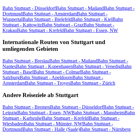
Bahn Stuttgart - Düsseldorf
Bahn Stuttgart - Mailand
Bahn Stuttgart -
Dortmund
Bahn Stuttgart - Amsterdam
Bahn Stuttgart -
Wuppertal
Bahn Stuttgart - Bielefeld
Bahn Stuttgart - Kiel
Bahn
Stuttgart - Kattowitz
Bahn Stuttgart - Graz
Bahn Stuttgart -
Krakau
Bahn Stuttgart - Krefeld
Bahn Stuttgart - Essen, NW
Internationale Routen von Stuttgart und
umliegenden Gebieten
Bahn Stuttgart - Breslau
Bahn Stuttgart - Mailand
Bahn Stuttgart -
Nantes
Bahn Stuttgart - Kopenhagen
Bahn Stuttgart - Venedig
Bahn
Stuttgart - Basel
Bahn Stuttgart - Colmar
Bahn Stuttgart -
Salzburg
Bahn Stuttgart - Apeldoorn
Bahn Stuttgart -
Amsterdam
Bahn Stuttgart - Troyes
Bahn Stuttgart - Zürich
Andere Reiseziele ab Stuttgart
Bahn Stuttgart - Bremen
Bahn Stuttgart - Düsseldorf
Bahn Stuttgart -
Leipzig
Bahn Stuttgart - Essen, NW
Bahn Stuttgart - Mannheim
Bahn
Stuttgart - Karlsruhe
Bahn Stuttgart - Krefeld
Bahn Stuttgart -
Wiesbaden
Bahn Stuttgart - Münster, NW
Bahn Stuttgart -
Dortmund
Bahn Stuttgart - Halle (Saale)
Bahn Stuttgart - Nürnberg