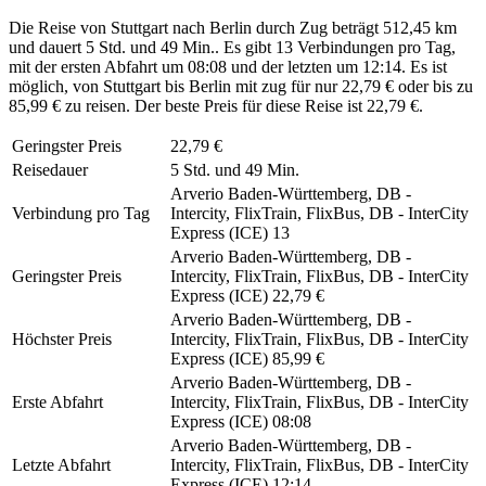
Die Reise von Stuttgart nach Berlin durch Zug beträgt 512,45 km
und dauert 5 Std. und 49 Min.. Es gibt 13 Verbindungen pro Tag,
mit der ersten Abfahrt um 08:08 und der letzten um 12:14. Es ist
möglich, von Stuttgart bis Berlin mit zug für nur 22,79 € oder bis zu
85,99 € zu reisen. Der beste Preis für diese Reise ist 22,79 €.
Geringster Preis
22,79 €
Reisedauer
5 Std. und 49 Min.
Arverio Baden-Württemberg, DB -
Verbindung pro Tag
Intercity, FlixTrain, FlixBus, DB - InterCity
Express (ICE)
13
Arverio Baden-Württemberg, DB -
Geringster Preis
Intercity, FlixTrain, FlixBus, DB - InterCity
Express (ICE)
22,79 €
Arverio Baden-Württemberg, DB -
Höchster Preis
Intercity, FlixTrain, FlixBus, DB - InterCity
Express (ICE)
85,99 €
Arverio Baden-Württemberg, DB -
Erste Abfahrt
Intercity, FlixTrain, FlixBus, DB - InterCity
Express (ICE)
08:08
Arverio Baden-Württemberg, DB -
Letzte Abfahrt
Intercity, FlixTrain, FlixBus, DB - InterCity
Express (ICE)
12:14