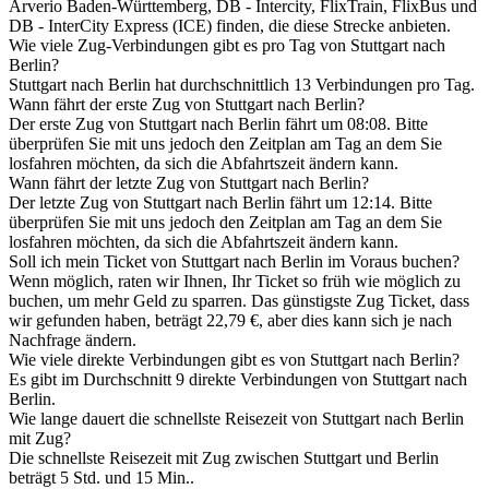
Arverio Baden-Württemberg, DB - Intercity, FlixTrain, FlixBus und
DB - InterCity Express (ICE) finden, die diese Strecke anbieten.
Wie viele Zug-Verbindungen gibt es pro Tag von Stuttgart nach
Berlin?
Stuttgart nach Berlin hat durchschnittlich 13 Verbindungen pro Tag.
Wann fährt der erste Zug von Stuttgart nach Berlin?
Der erste Zug von Stuttgart nach Berlin fährt um 08:08. Bitte
überprüfen Sie mit uns jedoch den Zeitplan am Tag an dem Sie
losfahren möchten, da sich die Abfahrtszeit ändern kann.
Wann fährt der letzte Zug von Stuttgart nach Berlin?
Der letzte Zug von Stuttgart nach Berlin fährt um 12:14. Bitte
überprüfen Sie mit uns jedoch den Zeitplan am Tag an dem Sie
losfahren möchten, da sich die Abfahrtszeit ändern kann.
Soll ich mein Ticket von Stuttgart nach Berlin im Voraus buchen?
Wenn möglich, raten wir Ihnen, Ihr Ticket so früh wie möglich zu
buchen, um mehr Geld zu sparren. Das günstigste Zug Ticket, dass
wir gefunden haben, beträgt 22,79 €, aber dies kann sich je nach
Nachfrage ändern.
Wie viele direkte Verbindungen gibt es von Stuttgart nach Berlin?
Es gibt im Durchschnitt 9 direkte Verbindungen von Stuttgart nach
Berlin.
Wie lange dauert die schnellste Reisezeit von Stuttgart nach Berlin
mit Zug?
Die schnellste Reisezeit mit Zug zwischen Stuttgart und Berlin
beträgt 5 Std. und 15 Min..