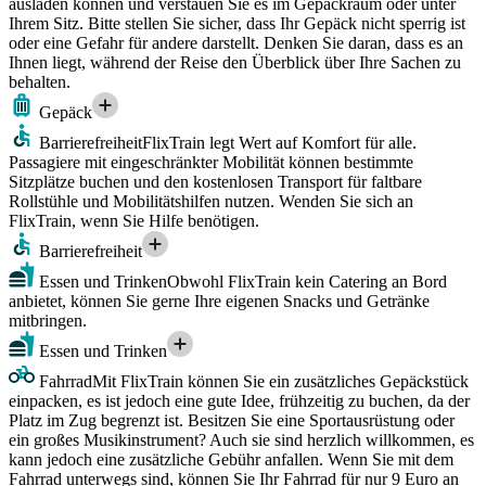
ausladen können und verstauen Sie es im Gepäckraum oder unter
Ihrem Sitz. Bitte stellen Sie sicher, dass Ihr Gepäck nicht sperrig ist
oder eine Gefahr für andere darstellt. Denken Sie daran, dass es an
Ihnen liegt, während der Reise den Überblick über Ihre Sachen zu
behalten.
Gepäck
Barrierefreiheit
FlixTrain legt Wert auf Komfort für alle.
Passagiere mit eingeschränkter Mobilität können bestimmte
Sitzplätze buchen und den kostenlosen Transport für faltbare
Rollstühle und Mobilitätshilfen nutzen. Wenden Sie sich an
FlixTrain, wenn Sie Hilfe benötigen.
Barrierefreiheit
Essen und Trinken
Obwohl FlixTrain kein Catering an Bord
anbietet, können Sie gerne Ihre eigenen Snacks und Getränke
mitbringen.
Essen und Trinken
Fahrrad
Mit FlixTrain können Sie ein zusätzliches Gepäckstück
einpacken, es ist jedoch eine gute Idee, frühzeitig zu buchen, da der
Platz im Zug begrenzt ist. Besitzen Sie eine Sportausrüstung oder
ein großes Musikinstrument? Auch sie sind herzlich willkommen, es
kann jedoch eine zusätzliche Gebühr anfallen. Wenn Sie mit dem
Fahrrad unterwegs sind, können Sie Ihr Fahrrad für nur 9 Euro an