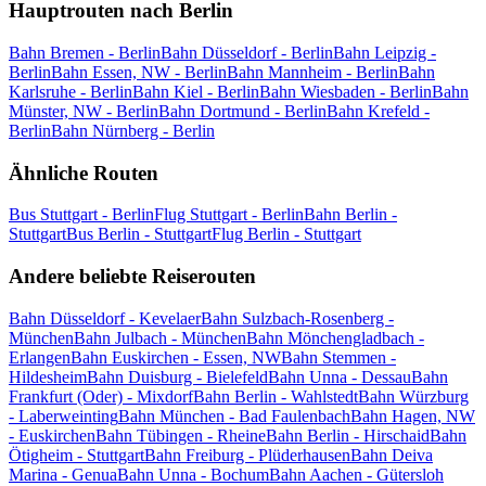
Hauptrouten nach Berlin
Bahn Bremen - Berlin
Bahn Düsseldorf - Berlin
Bahn Leipzig -
Berlin
Bahn Essen, NW - Berlin
Bahn Mannheim - Berlin
Bahn
Karlsruhe - Berlin
Bahn Kiel - Berlin
Bahn Wiesbaden - Berlin
Bahn
Münster, NW - Berlin
Bahn Dortmund - Berlin
Bahn Krefeld -
Berlin
Bahn Nürnberg - Berlin
Ähnliche Routen
Bus Stuttgart - Berlin
Flug Stuttgart - Berlin
Bahn Berlin -
Stuttgart
Bus Berlin - Stuttgart
Flug Berlin - Stuttgart
Andere beliebte Reiserouten
Bahn Düsseldorf - Kevelaer
Bahn Sulzbach-Rosenberg -
München
Bahn Julbach - München
Bahn Mönchengladbach -
Erlangen
Bahn Euskirchen - Essen, NW
Bahn Stemmen -
Hildesheim
Bahn Duisburg - Bielefeld
Bahn Unna - Dessau
Bahn
Frankfurt (Oder) - Mixdorf
Bahn Berlin - Wahlstedt
Bahn Würzburg
- Laberweinting
Bahn München - Bad Faulenbach
Bahn Hagen, NW
- Euskirchen
Bahn Tübingen - Rheine
Bahn Berlin - Hirschaid
Bahn
Ötigheim - Stuttgart
Bahn Freiburg - Plüderhausen
Bahn Deiva
Marina - Genua
Bahn Unna - Bochum
Bahn Aachen - Gütersloh