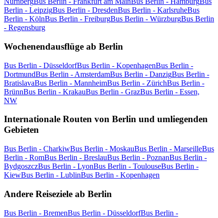
Nürnberg
Bus Berlin - Frankfurt am Main
Bus Berlin - Hamburg
Bus
Berlin - Leipzig
Bus Berlin - Dresden
Bus Berlin - Karlsruhe
Bus
Berlin - Köln
Bus Berlin - Freiburg
Bus Berlin - Würzburg
Bus Berlin
- Regensburg
Wochenendausflüge ab Berlin
Bus Berlin - Düsseldorf
Bus Berlin - Kopenhagen
Bus Berlin -
Dortmund
Bus Berlin - Amsterdam
Bus Berlin - Danzig
Bus Berlin -
Bratislava
Bus Berlin - Mannheim
Bus Berlin - Zürich
Bus Berlin -
Brünn
Bus Berlin - Krakau
Bus Berlin - Graz
Bus Berlin - Essen,
NW
Internationale Routen von Berlin und umliegenden
Gebieten
Bus Berlin - Charkiw
Bus Berlin - Moskau
Bus Berlin - Marseille
Bus
Berlin - Rom
Bus Berlin - Breslau
Bus Berlin - Poznan
Bus Berlin -
Bydgoszcz
Bus Berlin - Lyon
Bus Berlin - Toulouse
Bus Berlin -
Kiew
Bus Berlin - Lublin
Bus Berlin - Kopenhagen
Andere Reiseziele ab Berlin
Bus Berlin - Bremen
Bus Berlin - Düsseldorf
Bus Berlin -