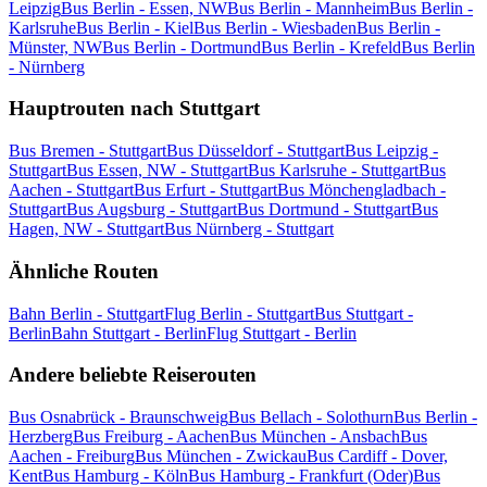
Leipzig
Bus Berlin - Essen, NW
Bus Berlin - Mannheim
Bus Berlin -
Karlsruhe
Bus Berlin - Kiel
Bus Berlin - Wiesbaden
Bus Berlin -
Münster, NW
Bus Berlin - Dortmund
Bus Berlin - Krefeld
Bus Berlin
- Nürnberg
Hauptrouten nach Stuttgart
Bus Bremen - Stuttgart
Bus Düsseldorf - Stuttgart
Bus Leipzig -
Stuttgart
Bus Essen, NW - Stuttgart
Bus Karlsruhe - Stuttgart
Bus
Aachen - Stuttgart
Bus Erfurt - Stuttgart
Bus Mönchengladbach -
Stuttgart
Bus Augsburg - Stuttgart
Bus Dortmund - Stuttgart
Bus
Hagen, NW - Stuttgart
Bus Nürnberg - Stuttgart
Ähnliche Routen
Bahn Berlin - Stuttgart
Flug Berlin - Stuttgart
Bus Stuttgart -
Berlin
Bahn Stuttgart - Berlin
Flug Stuttgart - Berlin
Andere beliebte Reiserouten
Bus Osnabrück - Braunschweig
Bus Bellach - Solothurn
Bus Berlin -
Herzberg
Bus Freiburg - Aachen
Bus München - Ansbach
Bus
Aachen - Freiburg
Bus München - Zwickau
Bus Cardiff - Dover,
Kent
Bus Hamburg - Köln
Bus Hamburg - Frankfurt (Oder)
Bus