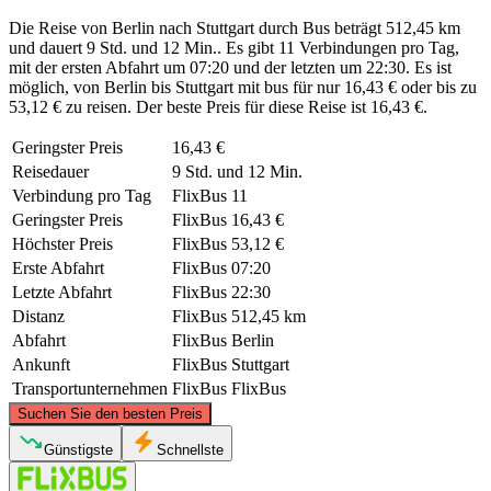
Die Reise von Berlin nach Stuttgart durch Bus beträgt 512,45 km
und dauert 9 Std. und 12 Min.. Es gibt 11 Verbindungen pro Tag,
mit der ersten Abfahrt um 07:20 und der letzten um 22:30. Es ist
möglich, von Berlin bis Stuttgart mit bus für nur 16,43 € oder bis zu
53,12 € zu reisen. Der beste Preis für diese Reise ist 16,43 €.
Geringster Preis
16,43 €
Reisedauer
9 Std. und 12 Min.
Verbindung pro Tag
FlixBus
11
Geringster Preis
FlixBus
16,43 €
Höchster Preis
FlixBus
53,12 €
Erste Abfahrt
FlixBus
07:20
Letzte Abfahrt
FlixBus
22:30
Distanz
FlixBus
512,45 km
Abfahrt
FlixBus
Berlin
Ankunft
FlixBus
Stuttgart
Transportunternehmen
FlixBus
FlixBus
©
CARTO
, ©
OpenStreetMap
contributors
Suchen Sie den besten Preis
Berlin
Günstigste
Schnellste