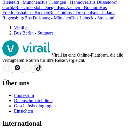
Bielefeld - München
Bus Tübingen - Hannover
Bus Düsseldorf -
Görlitz
Bus Gütersloh - Siegen
Bus Aachen - Bochum
Bus
Friedrichshafen - Bremen
Bus Cottbus - Dresden
Bus Lindau -
Regensburg
Bus Duisburg - München
Bus Lübeck - Stralsund
Virail
>
Bus Berlin - Stuttgart
Virail ist eine Online-Plattform, die alle
verfügbaren Routen für Ihre Reise vergleicht.
Über uns
Impressum
Datenschutzrichtlinie
Geschäftsbedingungen
Einsichten
International