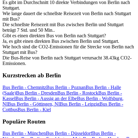
Es gibt im Durchschnitt 10 direkte Verbindungen von Berlin nach
Stuttgart.
Wie lange dauert die schnellste Reisezeit von Berlin nach Stuttgart
mit Bus?
Die schnellste Reisezeit mit Bus zwischen Berlin und Stuttgart
beträgt 7 Std. und 50 Min..
Gibt es einen direkten Bus von Berlin nach Stuttgart?
Ja, es gibt einen direkten Bus zwischen Berlin und Stuttgart.
Wie hoch sind die CO2-Emissionen für die Strecke von Berlin nach
Stuttgart mit Bus?
Die Bus-Reise von Berlin nach Stuttgart verursacht 38.43kg CO2-
Emissionen.
Kurzstrecken ab Berlin
Bus Berlin - Chemnitz
Bus Berlin - Poznan
Bus Berlin - Halle
(Saale)
Bus Berlin - Dresden
Bus Berlin - Rostock
Bus Berlin -
Kassel
Bus Berlin - Aussig an der Elbe
Bus Berlin - Wolfsburg,
NI
Bus Berlin - Göttingen, NI
Bus Berlin - Leipzig
Bus Berlin -
Cottbus
Bus Berlin - Kiel
Populäre Routen
Bus Berlin - München
Bus Berlin - Düsseldorf
Bus Berlin -