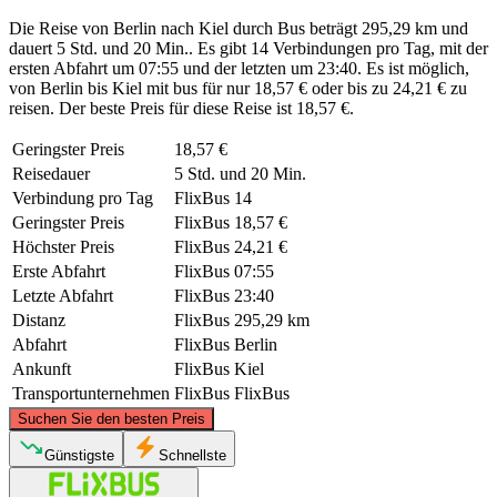
Die Reise von Berlin nach Kiel durch Bus beträgt 295,29 km und
dauert 5 Std. und 20 Min.. Es gibt 14 Verbindungen pro Tag, mit der
ersten Abfahrt um 07:55 und der letzten um 23:40. Es ist möglich,
von Berlin bis Kiel mit bus für nur 18,57 € oder bis zu 24,21 € zu
reisen. Der beste Preis für diese Reise ist 18,57 €.
Geringster Preis
18,57 €
Reisedauer
5 Std. und 20 Min.
Verbindung pro Tag
FlixBus
14
Geringster Preis
FlixBus
18,57 €
Höchster Preis
FlixBus
24,21 €
Erste Abfahrt
FlixBus
07:55
Letzte Abfahrt
FlixBus
23:40
Distanz
FlixBus
295,29 km
Abfahrt
FlixBus
Berlin
Ankunft
FlixBus
Kiel
Transportunternehmen
FlixBus
FlixBus
©
CARTO
, ©
OpenStreetMap
contributors
Suchen Sie den besten Preis
Kiel
Günstigste
Schnellste