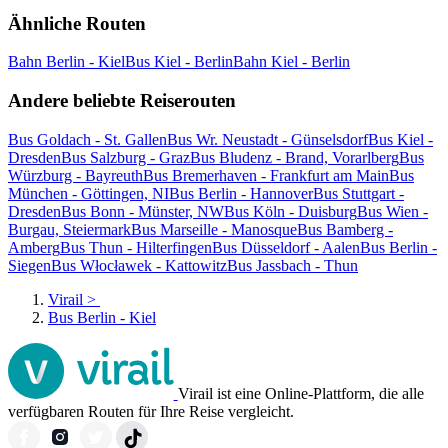
Ähnliche Routen
Bahn Berlin - Kiel
Bus Kiel - Berlin
Bahn Kiel - Berlin
Andere beliebte Reiserouten
Bus Goldach - St. Gallen
Bus Wr. Neustadt - Günselsdorf
Bus Kiel -
Dresden
Bus Salzburg - Graz
Bus Bludenz - Brand, Vorarlberg
Bus
Würzburg - Bayreuth
Bus Bremerhaven - Frankfurt am Main
Bus
München - Göttingen, NI
Bus Berlin - Hannover
Bus Stuttgart -
Dresden
Bus Bonn - Münster, NW
Bus Köln - Duisburg
Bus Wien -
Burgau, Steiermark
Bus Marseille - Manosque
Bus Bamberg -
Amberg
Bus Thun - Hilterfingen
Bus Düsseldorf - Aalen
Bus Berlin -
Siegen
Bus Włocławek - Kattowitz
Bus Jassbach - Thun
Virail
>
Bus Berlin - Kiel
Virail ist eine Online-Plattform, die alle
verfügbaren Routen für Ihre Reise vergleicht.