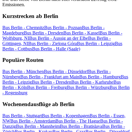
Emissionen.
Kurzstrecken ab Berlin
Bus Berlin - Chemnitz
Bus Berlin - Poznan
Bus Berlin -
Magdeburg
Bus Berlin - Dresden
Bus Berlin - Kassel
Bus Berlin -
Wolfsburg, NI
Bus Berlin - Aussig an der Elbe
Bus Berlin -
Göttingen, NI
Bus Berlin - Zielona Góra
Bus Berlin - Leipzig
Bus
Berlin - Cottbus
Bus Berlin - Halle (Saale)
Populäre Routen
Bus Berlin - München
Bus Berlin - Düsseldorf
Bus Berlin -
Nürnberg
Bus Berlin - Frankfurt am Main
Bus Berlin - Hamburg
Bus
Berlin - Leipzig
Bus Berlin - Dresden
Bus Berlin - Karlsruhe
Bus
Berlin - Köln
Bus Berlin - Freiburg
Bus Berlin - Würzburg
Bus Berlin
- Regensburg
Wochenendausflüge ab Berlin
Bus Berlin - Stuttgart
Bus Berlin - Kopenhagen
Bus Berlin - Essen,
NW
Bus Berlin - Amsterdam
Bus Berlin - The Hague
Bus Berlin -
Danzig
Bus Berlin - Mannheim
Bus Berlin - Bratislava
Bus Berlin -
Zürich
Bus Berlin - Krakau
Bus Berlin - Graz
Bus Berlin - Düsseldorf