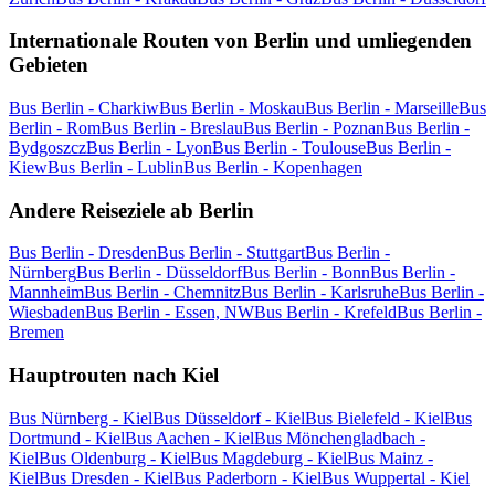
Internationale Routen von Berlin und umliegenden
Gebieten
Bus Berlin - Charkiw
Bus Berlin - Moskau
Bus Berlin - Marseille
Bus
Berlin - Rom
Bus Berlin - Breslau
Bus Berlin - Poznan
Bus Berlin -
Bydgoszcz
Bus Berlin - Lyon
Bus Berlin - Toulouse
Bus Berlin -
Kiew
Bus Berlin - Lublin
Bus Berlin - Kopenhagen
Andere Reiseziele ab Berlin
Bus Berlin - Dresden
Bus Berlin - Stuttgart
Bus Berlin -
Nürnberg
Bus Berlin - Düsseldorf
Bus Berlin - Bonn
Bus Berlin -
Mannheim
Bus Berlin - Chemnitz
Bus Berlin - Karlsruhe
Bus Berlin -
Wiesbaden
Bus Berlin - Essen, NW
Bus Berlin - Krefeld
Bus Berlin -
Bremen
Hauptrouten nach Kiel
Bus Nürnberg - Kiel
Bus Düsseldorf - Kiel
Bus Bielefeld - Kiel
Bus
Dortmund - Kiel
Bus Aachen - Kiel
Bus Mönchengladbach -
Kiel
Bus Oldenburg - Kiel
Bus Magdeburg - Kiel
Bus Mainz -
Kiel
Bus Dresden - Kiel
Bus Paderborn - Kiel
Bus Wuppertal - Kiel