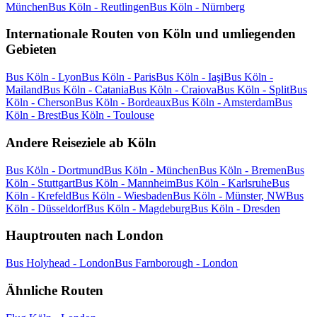
München
Bus Köln - Reutlingen
Bus Köln - Nürnberg
Internationale Routen von Köln und umliegenden
Gebieten
Bus Köln - Lyon
Bus Köln - Paris
Bus Köln - Iaşi
Bus Köln -
Mailand
Bus Köln - Catania
Bus Köln - Craiova
Bus Köln - Split
Bus
Köln - Cherson
Bus Köln - Bordeaux
Bus Köln - Amsterdam
Bus
Köln - Brest
Bus Köln - Toulouse
Andere Reiseziele ab Köln
Bus Köln - Dortmund
Bus Köln - München
Bus Köln - Bremen
Bus
Köln - Stuttgart
Bus Köln - Mannheim
Bus Köln - Karlsruhe
Bus
Köln - Krefeld
Bus Köln - Wiesbaden
Bus Köln - Münster, NW
Bus
Köln - Düsseldorf
Bus Köln - Magdeburg
Bus Köln - Dresden
Hauptrouten nach London
Bus Holyhead - London
Bus Farnborough - London
Ähnliche Routen