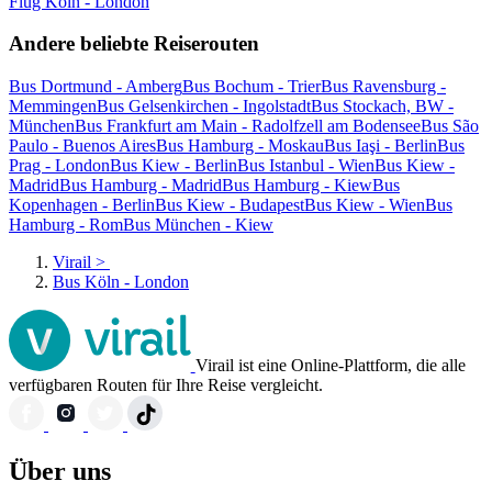
Flug Köln - London
Andere beliebte Reiserouten
Bus Dortmund - Amberg
Bus Bochum - Trier
Bus Ravensburg -
Memmingen
Bus Gelsenkirchen - Ingolstadt
Bus Stockach, BW -
München
Bus Frankfurt am Main - Radolfzell am Bodensee
Bus São
Paulo - Buenos Aires
Bus Hamburg - Moskau
Bus Iaşi - Berlin
Bus
Prag - London
Bus Kiew - Berlin
Bus Istanbul - Wien
Bus Kiew -
Madrid
Bus Hamburg - Madrid
Bus Hamburg - Kiew
Bus
Kopenhagen - Berlin
Bus Kiew - Budapest
Bus Kiew - Wien
Bus
Hamburg - Rom
Bus München - Kiew
Virail
>
Bus Köln - London
Virail ist eine Online-Plattform, die alle
verfügbaren Routen für Ihre Reise vergleicht.
Über uns