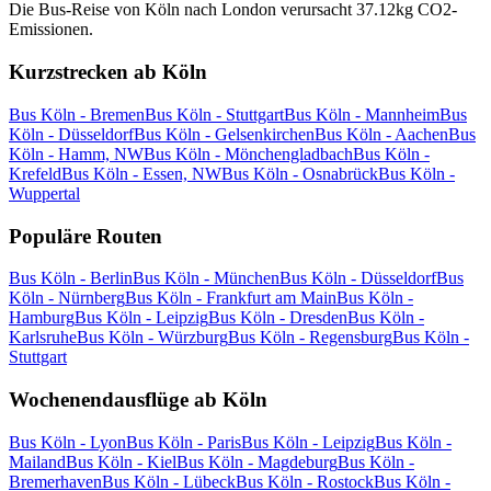
Die Bus-Reise von Köln nach London verursacht 37.12kg CO2-
Emissionen.
Kurzstrecken ab Köln
Bus Köln - Bremen
Bus Köln - Stuttgart
Bus Köln - Mannheim
Bus
Köln - Düsseldorf
Bus Köln - Gelsenkirchen
Bus Köln - Aachen
Bus
Köln - Hamm, NW
Bus Köln - Mönchengladbach
Bus Köln -
Krefeld
Bus Köln - Essen, NW
Bus Köln - Osnabrück
Bus Köln -
Wuppertal
Populäre Routen
Bus Köln - Berlin
Bus Köln - München
Bus Köln - Düsseldorf
Bus
Köln - Nürnberg
Bus Köln - Frankfurt am Main
Bus Köln -
Hamburg
Bus Köln - Leipzig
Bus Köln - Dresden
Bus Köln -
Karlsruhe
Bus Köln - Würzburg
Bus Köln - Regensburg
Bus Köln -
Stuttgart
Wochenendausflüge ab Köln
Bus Köln - Lyon
Bus Köln - Paris
Bus Köln - Leipzig
Bus Köln -
Mailand
Bus Köln - Kiel
Bus Köln - Magdeburg
Bus Köln -
Bremerhaven
Bus Köln - Lübeck
Bus Köln - Rostock
Bus Köln -