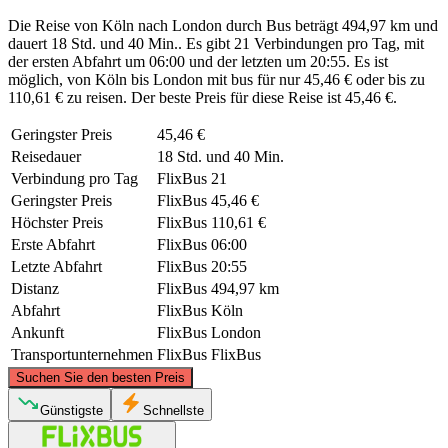
Die Reise von Köln nach London durch Bus beträgt 494,97 km und
dauert 18 Std. und 40 Min.. Es gibt 21 Verbindungen pro Tag, mit
der ersten Abfahrt um 06:00 und der letzten um 20:55. Es ist
möglich, von Köln bis London mit bus für nur 45,46 € oder bis zu
110,61 € zu reisen. Der beste Preis für diese Reise ist 45,46 €.
Geringster Preis
45,46 €
Reisedauer
18 Std. und 40 Min.
Verbindung pro Tag
FlixBus
21
Geringster Preis
FlixBus
45,46 €
Höchster Preis
FlixBus
110,61 €
Erste Abfahrt
FlixBus
06:00
Letzte Abfahrt
FlixBus
20:55
Distanz
FlixBus
494,97 km
Abfahrt
FlixBus
Köln
Ankunft
FlixBus
London
Transportunternehmen
FlixBus
FlixBus
©
CARTO
, ©
OpenStreetMap
contributors
Suchen Sie den besten Preis
Günstigste
Schnellste