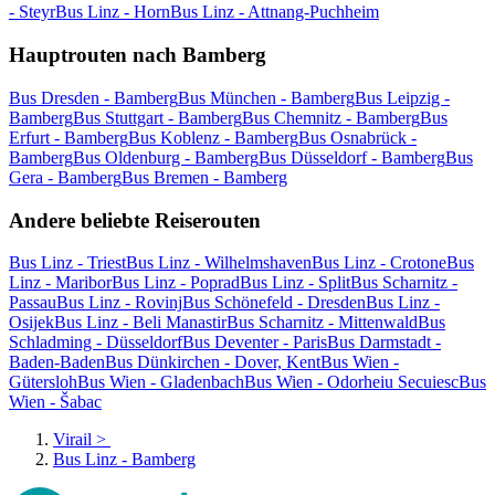
- Steyr
Bus Linz - Horn
Bus Linz - Attnang-Puchheim
Hauptrouten nach Bamberg
Bus Dresden - Bamberg
Bus München - Bamberg
Bus Leipzig -
Bamberg
Bus Stuttgart - Bamberg
Bus Chemnitz - Bamberg
Bus
Erfurt - Bamberg
Bus Koblenz - Bamberg
Bus Osnabrück -
Bamberg
Bus Oldenburg - Bamberg
Bus Düsseldorf - Bamberg
Bus
Gera - Bamberg
Bus Bremen - Bamberg
Andere beliebte Reiserouten
Bus Linz - Triest
Bus Linz - Wilhelmshaven
Bus Linz - Crotone
Bus
Linz - Maribor
Bus Linz - Poprad
Bus Linz - Split
Bus Scharnitz -
Passau
Bus Linz - Rovinj
Bus Schönefeld - Dresden
Bus Linz -
Osijek
Bus Linz - Beli Manastir
Bus Scharnitz - Mittenwald
Bus
Schladming - Düsseldorf
Bus Deventer - Paris
Bus Darmstadt -
Baden-Baden
Bus Dünkirchen - Dover, Kent
Bus Wien -
Gütersloh
Bus Wien - Gladenbach
Bus Wien - Odorheiu Secuiesc
Bus
Wien - Šabac
Virail
>
Bus Linz - Bamberg