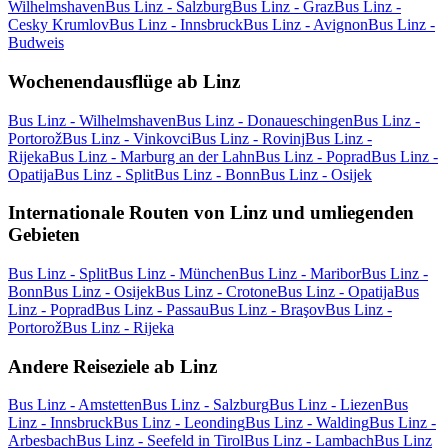
Wilhelmshaven
Bus Linz - Salzburg
Bus Linz - Graz
Bus Linz -
Cesky Krumlov
Bus Linz - Innsbruck
Bus Linz - Avignon
Bus Linz -
Budweis
Wochenendausflüge ab Linz
Bus Linz - Wilhelmshaven
Bus Linz - Donaueschingen
Bus Linz -
Portorož
Bus Linz - Vinkovci
Bus Linz - Rovinj
Bus Linz -
Rijeka
Bus Linz - Marburg an der Lahn
Bus Linz - Poprad
Bus Linz -
Opatija
Bus Linz - Split
Bus Linz - Bonn
Bus Linz - Osijek
Internationale Routen von Linz und umliegenden
Gebieten
Bus Linz - Split
Bus Linz - München
Bus Linz - Maribor
Bus Linz -
Bonn
Bus Linz - Osijek
Bus Linz - Crotone
Bus Linz - Opatija
Bus
Linz - Poprad
Bus Linz - Passau
Bus Linz - Braşov
Bus Linz -
Portorož
Bus Linz - Rijeka
Andere Reiseziele ab Linz
Bus Linz - Amstetten
Bus Linz - Salzburg
Bus Linz - Liezen
Bus
Linz - Innsbruck
Bus Linz - Leonding
Bus Linz - Walding
Bus Linz -
Arbesbach
Bus Linz - Seefeld in Tirol
Bus Linz - Lambach
Bus Linz