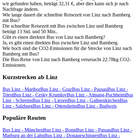
wir gefunden haben, beträgt 32,31 €, aber dies kann sich je nach
Nachfrage ändern.
Wie lange dauert die schnellste Reisezeit von Linz nach Bamberg
mit Bus?
Die schnellste Reisezeit mit Bus zwischen Linz und Bamberg
beträgt 13 Std. und 50 Min..
Gibt es einen direkten Bus von Linz nach Bamberg?
Ja, es gibt einen direkten Bus zwischen Linz und Bamberg.
Wie hoch sind die CO2-Emissionen für die Strecke von Linz nach
Bamberg mit Bus?
Die Bus-Reise von Linz nach Bamberg verursacht 22.78kg CO2-
Emissionen.
Kurzstrecken ab Linz
Bus Linz - Maribor
Bus Linz - Graz
Bus Linz - Passau
Bus Linz -
Triest
Bus Linz - Cesky Krumlov
Bus Linz - Attnang-Puchheim
Bus
Linz - Schrems
Bus Linz - Liezen
Bus Linz - Gallneukirchen
Bus
Linz - Salzburg
Bus Linz - Ottensheim
Bus Linz - Budweis
Populäre Routen
Bus Linz - München
Bus Linz - Bonn
Bus Linz - Passau
Bus Linz -
Marburg an der Lahn
Bus Linz - Donaueschingen
Bus Linz -