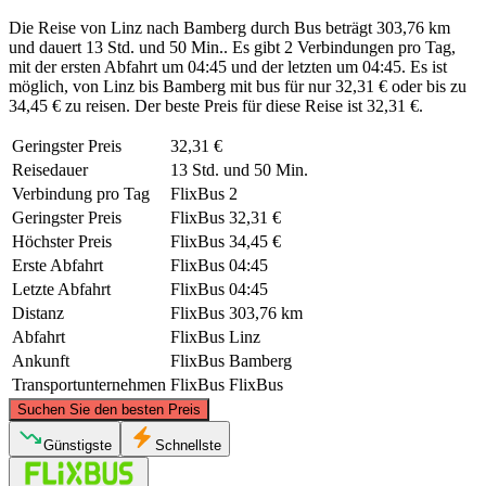
Die Reise von Linz nach Bamberg durch Bus beträgt 303,76 km
und dauert 13 Std. und 50 Min.. Es gibt 2 Verbindungen pro Tag,
mit der ersten Abfahrt um 04:45 und der letzten um 04:45. Es ist
möglich, von Linz bis Bamberg mit bus für nur 32,31 € oder bis zu
34,45 € zu reisen. Der beste Preis für diese Reise ist 32,31 €.
Geringster Preis
32,31 €
Reisedauer
13 Std. und 50 Min.
Verbindung pro Tag
FlixBus
2
Geringster Preis
FlixBus
32,31 €
Höchster Preis
FlixBus
34,45 €
Erste Abfahrt
FlixBus
04:45
Letzte Abfahrt
FlixBus
04:45
Distanz
FlixBus
303,76 km
Abfahrt
FlixBus
Linz
Ankunft
FlixBus
Bamberg
Transportunternehmen
FlixBus
FlixBus
©
CARTO
, ©
OpenStreetMap
contributors
Suchen Sie den besten Preis
Bamberg
Günstigste
Schnellste