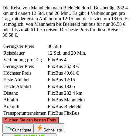
Die Reise von Mannheim nach Bielefeld durch Bus beträgt 282,4
km und dauert 12 Std. und 20 Min.. Es gibt 4 Verbindungen pro
Tag, mit der ersten Abfahrt um 12:15 und der letzten um 18:05. Es
ist möglich, von Mannheim bis Bielefeld mit bus für nur 36,58 €
oder bis zu 40,61 € zu reisen. Der beste Preis für diese Reise ist
36,58 €.
Geringster Preis
36,58 €
Reisedauer
12 Std. und 20 Min.
Verbindung pro Tag
FlixBus
4
Geringster Preis
FlixBus
36,58 €
Höchster Preis
FlixBus
40,61 €
Erste Abfahrt
FlixBus
12:15
Letzte Abfahrt
FlixBus
18:05
Distanz
FlixBus
282,4 km
Abfahrt
FlixBus
Mannheim
Ankunft
FlixBus
Bielefeld
Transportunternehmen
FlixBus
FlixBus
©
CARTO
, ©
OpenStreetMap
contributors
Suchen Sie den besten Preis
Bielefeld
Günstigste
Schnellste