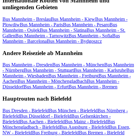
Internationale Routen von Mannheim und
umliegenden Gebieten
Bus Mannheim - Breslau
Bus Mannheim - Kiew
Bus Mannheim -
Plowdiw
Bus Mannheim - Paris
Bus Mannheim - Pesaro
Bus
Mannheim - Osijek
Bus Mannheim - Slatina
Bus Mannheim - St.
Gallen
Bus Mannheim - Tarnowitz
Bus Mannheim - Sofia
Bus
Mannheim - Barcelona
Bus Mannheim - Bydgoszcz
Andere Reiseziele ab Mannheim
Bus Mannheim - Dresden
Bus Mannheim - München
Bus Mannheim
- Nürnberg
Bus Mannheim - Stuttgart
Bus Mannheim - Karlsruhe
Bus
Mannheim - Wiesbaden
Bus Mannheim - Freiburg
Bus Mannheim -
Aachen
Bus Mannheim - Mönchengladbach
Bus Mannheim -
Düsseldorf
Bus Mannheim - Erfurt
Bus Mannheim - Bremen
Hauptrouten nach Bielefeld
Bus Dresden - Bielefeld
Bus München - Bielefeld
Bus Nürnberg -
Bielefeld
Bus Düsseldorf - Bielefeld
Bus Gelsenkirchen -
Bielefeld
Bus Aachen - Bielefeld
Bus Mainz - Bielefeld
Bus
Mönchengladbach - Bielefeld
Bus Augsburg - Bielefeld
Bus Essen,
NW - Bielefeld
Bus Freiburg - Bielefeld
Bus Bremen - Bielefeld