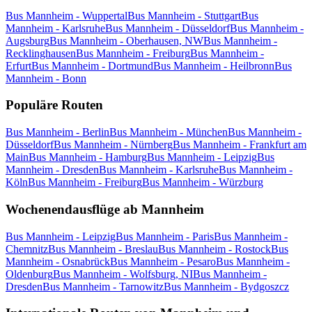
Bus Mannheim - Wuppertal
Bus Mannheim - Stuttgart
Bus
Mannheim - Karlsruhe
Bus Mannheim - Düsseldorf
Bus Mannheim -
Augsburg
Bus Mannheim - Oberhausen, NW
Bus Mannheim -
Recklinghausen
Bus Mannheim - Freiburg
Bus Mannheim -
Erfurt
Bus Mannheim - Dortmund
Bus Mannheim - Heilbronn
Bus
Mannheim - Bonn
Populäre Routen
Bus Mannheim - Berlin
Bus Mannheim - München
Bus Mannheim -
Düsseldorf
Bus Mannheim - Nürnberg
Bus Mannheim - Frankfurt am
Main
Bus Mannheim - Hamburg
Bus Mannheim - Leipzig
Bus
Mannheim - Dresden
Bus Mannheim - Karlsruhe
Bus Mannheim -
Köln
Bus Mannheim - Freiburg
Bus Mannheim - Würzburg
Wochenendausflüge ab Mannheim
Bus Mannheim - Leipzig
Bus Mannheim - Paris
Bus Mannheim -
Chemnitz
Bus Mannheim - Breslau
Bus Mannheim - Rostock
Bus
Mannheim - Osnabrück
Bus Mannheim - Pesaro
Bus Mannheim -
Oldenburg
Bus Mannheim - Wolfsburg, NI
Bus Mannheim -
Dresden
Bus Mannheim - Tarnowitz
Bus Mannheim - Bydgoszcz