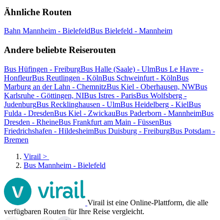
Ähnliche Routen
Bahn Mannheim - Bielefeld
Bus Bielefeld - Mannheim
Andere beliebte Reiserouten
Bus Hüfingen - Freiburg
Bus Halle (Saale) - Ulm
Bus Le Havre -
Honfleur
Bus Reutlingen - Köln
Bus Schweinfurt - Köln
Bus
Marburg an der Lahn - Chemnitz
Bus Kiel - Oberhausen, NW
Bus
Karlsruhe - Göttingen, NI
Bus Istres - Paris
Bus Wolfsberg -
Judenburg
Bus Recklinghausen - Ulm
Bus Heidelberg - Kiel
Bus
Fulda - Dresden
Bus Kiel - Zwickau
Bus Paderborn - Mannheim
Bus
Dresden - Rheine
Bus Frankfurt am Main - Füssen
Bus
Friedrichshafen - Hildesheim
Bus Duisburg - Freiburg
Bus Potsdam -
Bremen
Virail
>
Bus Mannheim - Bielefeld
Virail ist eine Online-Plattform, die alle
verfügbaren Routen für Ihre Reise vergleicht.