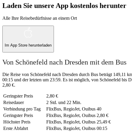
Laden Sie unsere App kostenlos herunter
Alle Ihre Reisebedürfnisse an einem Ort
Im
App Store
herunterladen
Von Schönefeld nach Dresden mit dem Bus
Die Reise von Schönefeld nach Dresden durch Bus beträgt 149,11 km 
00:15 und der letzten um 23:59. Es ist möglich, von Schönefeld bis Dre
2,80 €.
Geringster Preis
2,80 €
Reisedauer
2 Std. und 22 Min.
Verbindung pro Tag
FlixBus, RegioJet, Ouibus
40
Geringster Preis
FlixBus, RegioJet, Ouibus
2,80 €
Höchster Preis
FlixBus, RegioJet, Ouibus
25,49 €
Erste Abfahrt
FlixBus, RegioJet, Ouibus
00:15