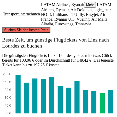
LATAM Airlines, Ryanair
LATAM
Mehr
Airlines, Ryanair, Air Dolomiti, aigle_azur,
Transportunternehmen
HOP!, Lufthansa, TUI fly, Easyjet, Air
France, Ryanair UK, Vueling, Air Malta,
Alitalia, Eurowings, Transavia
©
CARTO
, ©
OpenStreetMap
contributors
Suchen Sie den besten Preis
Beste Zeit, um günstige Flugtickets von Linz nach
Linz
Lourdes zu buchen
Die günstigsten Flugtickets Linz - Lourdes gibt es mit etwas Glück
bereits für 103,06 € oder im Durchschnitt für 149,42 €. Das teuerste
Ticket kann bis zu 197,25 € kosten.
Lourdes, Occitania