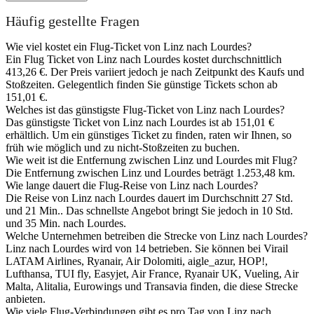
Häufig gestellte Fragen
Wie viel kostet ein Flug-Ticket von Linz nach Lourdes?
Ein Flug Ticket von Linz nach Lourdes kostet durchschnittlich
413,26 €. Der Preis variiert jedoch je nach Zeitpunkt des Kaufs und
Stoßzeiten. Gelegentlich finden Sie günstige Tickets schon ab
151,01 €.
Welches ist das günstigste Flug-Ticket von Linz nach Lourdes?
Das günstigste Ticket von Linz nach Lourdes ist ab 151,01 €
erhältlich. Um ein günstiges Ticket zu finden, raten wir Ihnen, so
früh wie möglich und zu nicht-Stoßzeiten zu buchen.
Wie weit ist die Entfernung zwischen Linz und Lourdes mit Flug?
Die Entfernung zwischen Linz und Lourdes beträgt 1.253,48 km.
Wie lange dauert die Flug-Reise von Linz nach Lourdes?
Die Reise von Linz nach Lourdes dauert im Durchschnitt 27 Std.
und 21 Min.. Das schnellste Angebot bringt Sie jedoch in 10 Std.
und 35 Min. nach Lourdes.
Welche Unternehmen betreiben die Strecke von Linz nach Lourdes?
Linz nach Lourdes wird von 14 betrieben. Sie können bei Virail
LATAM Airlines, Ryanair, Air Dolomiti, aigle_azur, HOP!,
Lufthansa, TUI fly, Easyjet, Air France, Ryanair UK, Vueling, Air
Malta, Alitalia, Eurowings und Transavia finden, die diese Strecke
anbieten.
Wie viele Flug-Verbindungen gibt es pro Tag von Linz nach