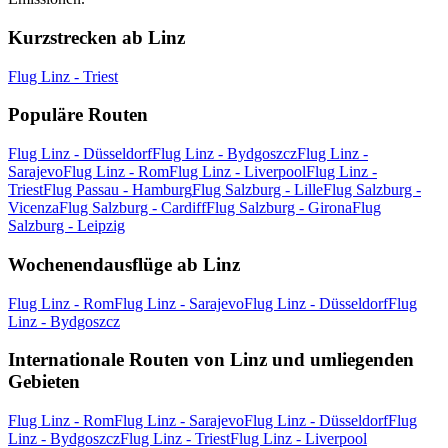
Kurzstrecken ab Linz
Flug Linz - Triest
Populäre Routen
Flug Linz - Düsseldorf
Flug Linz - Bydgoszcz
Flug Linz -
Sarajevo
Flug Linz - Rom
Flug Linz - Liverpool
Flug Linz -
Triest
Flug Passau - Hamburg
Flug Salzburg - Lille
Flug Salzburg -
Vicenza
Flug Salzburg - Cardiff
Flug Salzburg - Girona
Flug
Salzburg - Leipzig
Wochenendausflüge ab Linz
Flug Linz - Rom
Flug Linz - Sarajevo
Flug Linz - Düsseldorf
Flug
Linz - Bydgoszcz
Internationale Routen von Linz und umliegenden
Gebieten
Flug Linz - Rom
Flug Linz - Sarajevo
Flug Linz - Düsseldorf
Flug
Linz - Bydgoszcz
Flug Linz - Triest
Flug Linz - Liverpool