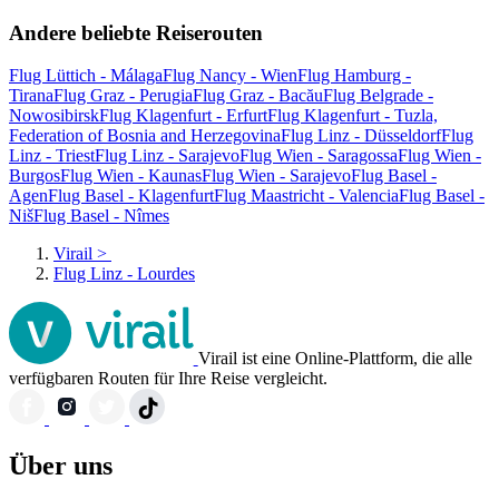
Andere beliebte Reiserouten
Flug Lüttich - Málaga
Flug Nancy - Wien
Flug Hamburg -
Tirana
Flug Graz - Perugia
Flug Graz - Bacău
Flug Belgrade -
Nowosibirsk
Flug Klagenfurt - Erfurt
Flug Klagenfurt - Tuzla,
Federation of Bosnia and Herzegovina
Flug Linz - Düsseldorf
Flug
Linz - Triest
Flug Linz - Sarajevo
Flug Wien - Saragossa
Flug Wien -
Burgos
Flug Wien - Kaunas
Flug Wien - Sarajevo
Flug Basel -
Agen
Flug Basel - Klagenfurt
Flug Maastricht - Valencia
Flug Basel -
Niš
Flug Basel - Nîmes
Virail
>
Flug Linz - Lourdes
Virail ist eine Online-Plattform, die alle
verfügbaren Routen für Ihre Reise vergleicht.
Über uns