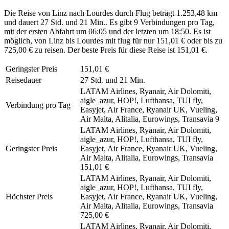
Die Reise von Linz nach Lourdes durch Flug beträgt 1.253,48 km
und dauert 27 Std. und 21 Min.. Es gibt 9 Verbindungen pro Tag,
mit der ersten Abfahrt um 06:05 und der letzten um 18:50. Es ist
möglich, von Linz bis Lourdes mit flug für nur 151,01 € oder bis zu
725,00 € zu reisen. Der beste Preis für diese Reise ist 151,01 €.
Geringster Preis
151,01 €
Reisedauer
27 Std. und 21 Min.
LATAM Airlines, Ryanair, Air Dolomiti,
aigle_azur, HOP!, Lufthansa, TUI fly,
Verbindung pro Tag
Easyjet, Air France, Ryanair UK, Vueling,
Air Malta, Alitalia, Eurowings, Transavia
9
LATAM Airlines, Ryanair, Air Dolomiti,
aigle_azur, HOP!, Lufthansa, TUI fly,
Geringster Preis
Easyjet, Air France, Ryanair UK, Vueling,
Air Malta, Alitalia, Eurowings, Transavia
151,01 €
LATAM Airlines, Ryanair, Air Dolomiti,
aigle_azur, HOP!, Lufthansa, TUI fly,
Höchster Preis
Easyjet, Air France, Ryanair UK, Vueling,
Air Malta, Alitalia, Eurowings, Transavia
725,00 €
LATAM Airlines, Ryanair, Air Dolomiti,