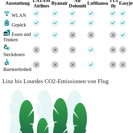
LATAM
Air
TUI
Ausstattung
Ryanair
Lufthansa
Easyje
Airlines
Dolomiti
fly
WLAN
Gepäck
Essen und
Trinken
Steckdosen
Barrierefreiheit
Linz bis Lourdes CO2-Emissionen von Flug