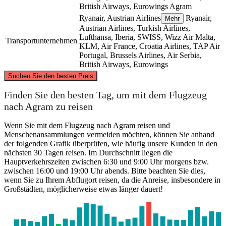
British Airways, Eurowings
Agram
Ryanair, Austrian Airlines
Ryanair,
Mehr
Austrian Airlines, Turkish Airlines,
Lufthansa, Iberia, SWISS, Wizz Air Malta,
Transportunternehmen
KLM, Air France, Croatia Airlines, TAP Air
Portugal, Brussels Airlines, Air Serbia,
British Airways, Eurowings
©
CARTO
, ©
OpenStreetMap
contributors
Suchen Sie den besten Preis
Finden Sie den besten Tag, um mit dem Flugzeug
nach Agram zu reisen
Zagreb
Wenn Sie mit dem Flugzeug nach Agram reisen und
Menschenansammlungen vermeiden möchten, können Sie anhand
der folgenden Grafik überprüfen, wie häufig unsere Kunden in den
nächsten 30 Tagen reisen. Im Durchschnitt liegen die
Hauptverkehrszeiten zwischen 6:30 und 9:00 Uhr morgens bzw.
Marseille
zwischen 16:00 und 19:00 Uhr abends. Bitte beachten Sie dies,
wenn Sie zu Ihrem Abflugort reisen, da die Anreise, insbesondere in
Großstädten, möglicherweise etwas länger dauert!