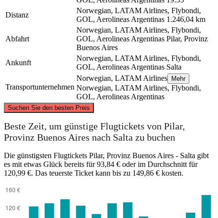
Norwegian, LATAM Airlines, Flybondi,
Distanz
GOL, Aerolineas Argentinas
1.246,04 km
Norwegian, LATAM Airlines, Flybondi,
Abfahrt
GOL, Aerolineas Argentinas
Pilar, Provinz
Buenos Aires
Norwegian, LATAM Airlines, Flybondi,
Ankunft
GOL, Aerolineas Argentinas
Salta
Norwegian, LATAM Airlines
Mehr
Transportunternehmen
Norwegian, LATAM Airlines, Flybondi,
GOL, Aerolineas Argentinas
©
CARTO
, ©
OpenStreetMap
contributors
Suchen Sie den besten Preis
Salta
Beste Zeit, um günstige Flugtickets von Pilar,
Provinz Buenos Aires nach Salta zu buchen
Die günstigsten Flugtickets Pilar, Provinz Buenos Aires - Salta gibt
es mit etwas Glück bereits für 93,84 € oder im Durchschnitt für
120,99 €. Das teuerste Ticket kann bis zu 149,86 € kosten.