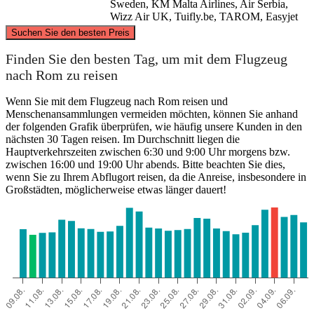
Sweden, KM Malta Airlines, Air Serbia,
Wizz Air UK, Tuifly.be, TAROM, Easyjet
©
CARTO
, ©
OpenStreetMap
contributors
Suchen Sie den besten Preis
Finden Sie den besten Tag, um mit dem Flugzeug
nach Rom zu reisen
Wenn Sie mit dem Flugzeug nach Rom reisen und
Menschenansammlungen vermeiden möchten, können Sie anhand
Rome
Saragossa
der folgenden Grafik überprüfen, wie häufig unsere Kunden in den
nächsten 30 Tagen reisen. Im Durchschnitt liegen die
Hauptverkehrszeiten zwischen 6:30 und 9:00 Uhr morgens bzw.
zwischen 16:00 und 19:00 Uhr abends. Bitte beachten Sie dies,
wenn Sie zu Ihrem Abflugort reisen, da die Anreise, insbesondere in
Großstädten, möglicherweise etwas länger dauert!