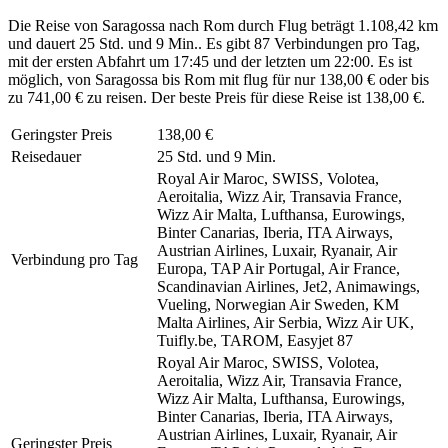
Die Reise von Saragossa nach Rom durch Flug beträgt 1.108,42 km
und dauert 25 Std. und 9 Min.. Es gibt 87 Verbindungen pro Tag,
mit der ersten Abfahrt um 17:45 und der letzten um 22:00. Es ist
möglich, von Saragossa bis Rom mit flug für nur 138,00 € oder bis
zu 741,00 € zu reisen. Der beste Preis für diese Reise ist 138,00 €.
Geringster Preis
138,00 €
Reisedauer
25 Std. und 9 Min.
Royal Air Maroc, SWISS, Volotea,
Aeroitalia, Wizz Air, Transavia France,
Wizz Air Malta, Lufthansa, Eurowings,
Binter Canarias, Iberia, ITA Airways,
Austrian Airlines, Luxair, Ryanair, Air
Verbindung pro Tag
Europa, TAP Air Portugal, Air France,
Scandinavian Airlines, Jet2, Animawings,
Vueling, Norwegian Air Sweden, KM
Malta Airlines, Air Serbia, Wizz Air UK,
Tuifly.be, TAROM, Easyjet
87
Royal Air Maroc, SWISS, Volotea,
Aeroitalia, Wizz Air, Transavia France,
Wizz Air Malta, Lufthansa, Eurowings,
Binter Canarias, Iberia, ITA Airways,
Austrian Airlines, Luxair, Ryanair, Air
Geringster Preis