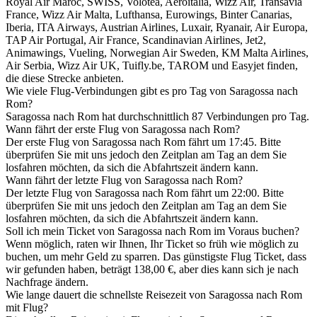
Royal Air Maroc, SWISS, Volotea, Aeroitalia, Wizz Air, Transavia
France, Wizz Air Malta, Lufthansa, Eurowings, Binter Canarias,
Iberia, ITA Airways, Austrian Airlines, Luxair, Ryanair, Air Europa,
TAP Air Portugal, Air France, Scandinavian Airlines, Jet2,
Animawings, Vueling, Norwegian Air Sweden, KM Malta Airlines,
Air Serbia, Wizz Air UK, Tuifly.be, TAROM und Easyjet finden,
die diese Strecke anbieten.
Wie viele Flug-Verbindungen gibt es pro Tag von Saragossa nach
Rom?
Saragossa nach Rom hat durchschnittlich 87 Verbindungen pro Tag.
Wann fährt der erste Flug von Saragossa nach Rom?
Der erste Flug von Saragossa nach Rom fährt um 17:45. Bitte
überprüfen Sie mit uns jedoch den Zeitplan am Tag an dem Sie
losfahren möchten, da sich die Abfahrtszeit ändern kann.
Wann fährt der letzte Flug von Saragossa nach Rom?
Der letzte Flug von Saragossa nach Rom fährt um 22:00. Bitte
überprüfen Sie mit uns jedoch den Zeitplan am Tag an dem Sie
losfahren möchten, da sich die Abfahrtszeit ändern kann.
Soll ich mein Ticket von Saragossa nach Rom im Voraus buchen?
Wenn möglich, raten wir Ihnen, Ihr Ticket so früh wie möglich zu
buchen, um mehr Geld zu sparren. Das günstigste Flug Ticket, dass
wir gefunden haben, beträgt 138,00 €, aber dies kann sich je nach
Nachfrage ändern.
Wie lange dauert die schnellste Reisezeit von Saragossa nach Rom
mit Flug?