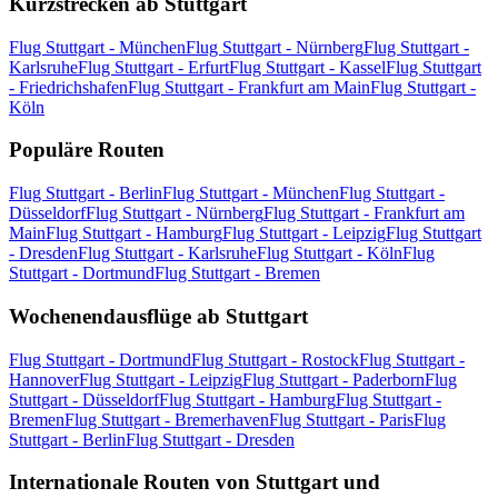
Kurzstrecken ab Stuttgart
Flug Stuttgart - München
Flug Stuttgart - Nürnberg
Flug Stuttgart -
Karlsruhe
Flug Stuttgart - Erfurt
Flug Stuttgart - Kassel
Flug Stuttgart
- Friedrichshafen
Flug Stuttgart - Frankfurt am Main
Flug Stuttgart -
Köln
Populäre Routen
Flug Stuttgart - Berlin
Flug Stuttgart - München
Flug Stuttgart -
Düsseldorf
Flug Stuttgart - Nürnberg
Flug Stuttgart - Frankfurt am
Main
Flug Stuttgart - Hamburg
Flug Stuttgart - Leipzig
Flug Stuttgart
- Dresden
Flug Stuttgart - Karlsruhe
Flug Stuttgart - Köln
Flug
Stuttgart - Dortmund
Flug Stuttgart - Bremen
Wochenendausflüge ab Stuttgart
Flug Stuttgart - Dortmund
Flug Stuttgart - Rostock
Flug Stuttgart -
Hannover
Flug Stuttgart - Leipzig
Flug Stuttgart - Paderborn
Flug
Stuttgart - Düsseldorf
Flug Stuttgart - Hamburg
Flug Stuttgart -
Bremen
Flug Stuttgart - Bremerhaven
Flug Stuttgart - Paris
Flug
Stuttgart - Berlin
Flug Stuttgart - Dresden
Internationale Routen von Stuttgart und