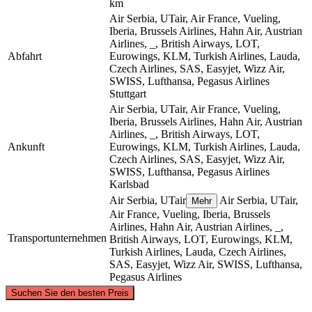
km
Air Serbia, UTair, Air France, Vueling,
Iberia, Brussels Airlines, Hahn Air, Austrian
Airlines, _, British Airways, LOT,
Abfahrt
Eurowings, KLM, Turkish Airlines, Lauda,
Czech Airlines, SAS, Easyjet, Wizz Air,
SWISS, Lufthansa, Pegasus Airlines
Stuttgart
Air Serbia, UTair, Air France, Vueling,
Iberia, Brussels Airlines, Hahn Air, Austrian
Airlines, _, British Airways, LOT,
Ankunft
Eurowings, KLM, Turkish Airlines, Lauda,
Czech Airlines, SAS, Easyjet, Wizz Air,
SWISS, Lufthansa, Pegasus Airlines
Karlsbad
Air Serbia, UTair
Air Serbia, UTair,
Mehr
Air France, Vueling, Iberia, Brussels
Airlines, Hahn Air, Austrian Airlines, _,
Transportunternehmen
British Airways, LOT, Eurowings, KLM,
Turkish Airlines, Lauda, Czech Airlines,
SAS, Easyjet, Wizz Air, SWISS, Lufthansa,
Pegasus Airlines
©
CARTO
, ©
OpenStreetMap
contributors
Suchen Sie den besten Preis
Karlovy Vary