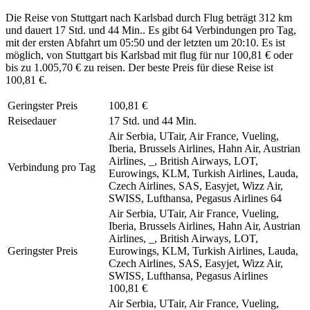
Die Reise von Stuttgart nach Karlsbad durch Flug beträgt 312 km
und dauert 17 Std. und 44 Min.. Es gibt 64 Verbindungen pro Tag,
mit der ersten Abfahrt um 05:50 und der letzten um 20:10. Es ist
möglich, von Stuttgart bis Karlsbad mit flug für nur 100,81 € oder
bis zu 1.005,70 € zu reisen. Der beste Preis für diese Reise ist
100,81 €.
Geringster Preis
100,81 €
Reisedauer
17 Std. und 44 Min.
Air Serbia, UTair, Air France, Vueling,
Iberia, Brussels Airlines, Hahn Air, Austrian
Airlines, _, British Airways, LOT,
Verbindung pro Tag
Eurowings, KLM, Turkish Airlines, Lauda,
Czech Airlines, SAS, Easyjet, Wizz Air,
SWISS, Lufthansa, Pegasus Airlines
64
Air Serbia, UTair, Air France, Vueling,
Iberia, Brussels Airlines, Hahn Air, Austrian
Airlines, _, British Airways, LOT,
Geringster Preis
Eurowings, KLM, Turkish Airlines, Lauda,
Czech Airlines, SAS, Easyjet, Wizz Air,
SWISS, Lufthansa, Pegasus Airlines
100,81 €
Air Serbia, UTair, Air France, Vueling,