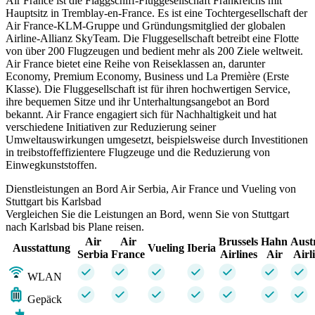
Air France ist die Flaggschiff-Fluggesellschaft Frankreichs mit
Hauptsitz in Tremblay-en-France. Es ist eine Tochtergesellschaft der
Air France-KLM-Gruppe und Gründungsmitglied der globalen
Airline-Allianz SkyTeam. Die Fluggesellschaft betreibt eine Flotte
von über 200 Flugzeugen und bedient mehr als 200 Ziele weltweit.
Air France bietet eine Reihe von Reiseklassen an, darunter
Economy, Premium Economy, Business und La Première (Erste
Klasse). Die Fluggesellschaft ist für ihren hochwertigen Service,
ihre bequemen Sitze und ihr Unterhaltungsangebot an Bord
bekannt. Air France engagiert sich für Nachhaltigkeit und hat
verschiedene Initiativen zur Reduzierung seiner
Umweltauswirkungen umgesetzt, beispielsweise durch Investitionen
in treibstoffeffizientere Flugzeuge und die Reduzierung von
Einwegkunststoffen.
Dienstleistungen an Bord Air Serbia, Air France und Vueling von
Stuttgart bis Karlsbad
Vergleichen Sie die Leistungen an Bord, wenn Sie von Stuttgart
nach Karlsbad bis Plane reisen.
Air
Air
Brussels
Hahn
Aust
Ausstattung
Vueling
Iberia
Serbia
France
Airlines
Air
Airl
WLAN
Gepäck