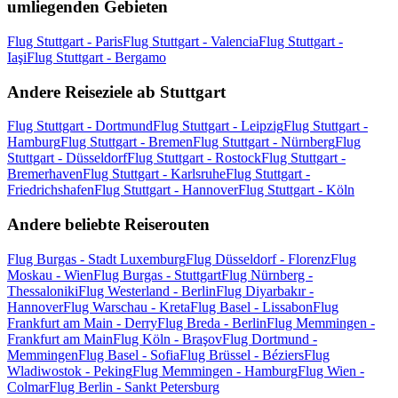
umliegenden Gebieten
Flug Stuttgart - Paris
Flug Stuttgart - Valencia
Flug Stuttgart -
Iaşi
Flug Stuttgart - Bergamo
Andere Reiseziele ab Stuttgart
Flug Stuttgart - Dortmund
Flug Stuttgart - Leipzig
Flug Stuttgart -
Hamburg
Flug Stuttgart - Bremen
Flug Stuttgart - Nürnberg
Flug
Stuttgart - Düsseldorf
Flug Stuttgart - Rostock
Flug Stuttgart -
Bremerhaven
Flug Stuttgart - Karlsruhe
Flug Stuttgart -
Friedrichshafen
Flug Stuttgart - Hannover
Flug Stuttgart - Köln
Andere beliebte Reiserouten
Flug Burgas - Stadt Luxemburg
Flug Düsseldorf - Florenz
Flug
Moskau - Wien
Flug Burgas - Stuttgart
Flug Nürnberg -
Thessaloniki
Flug Westerland - Berlin
Flug Diyarbakır -
Hannover
Flug Warschau - Kreta
Flug Basel - Lissabon
Flug
Frankfurt am Main - Derry
Flug Breda - Berlin
Flug Memmingen -
Frankfurt am Main
Flug Köln - Braşov
Flug Dortmund -
Memmingen
Flug Basel - Sofia
Flug Brüssel - Béziers
Flug
Wladiwostok - Peking
Flug Memmingen - Hamburg
Flug Wien -
Colmar
Flug Berlin - Sankt Petersburg