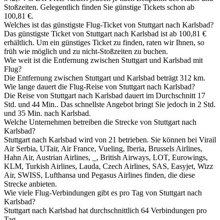
Stoßzeiten. Gelegentlich finden Sie günstige Tickets schon ab
100,81 €.
Welches ist das günstigste Flug-Ticket von Stuttgart nach Karlsbad?
Das günstigste Ticket von Stuttgart nach Karlsbad ist ab 100,81 €
erhältlich. Um ein günstiges Ticket zu finden, raten wir Ihnen, so
früh wie möglich und zu nicht-Stoßzeiten zu buchen.
Wie weit ist die Entfernung zwischen Stuttgart und Karlsbad mit
Flug?
Die Entfernung zwischen Stuttgart und Karlsbad beträgt 312 km.
Wie lange dauert die Flug-Reise von Stuttgart nach Karlsbad?
Die Reise von Stuttgart nach Karlsbad dauert im Durchschnitt 17
Std. und 44 Min.. Das schnellste Angebot bringt Sie jedoch in 2 Std.
und 35 Min. nach Karlsbad.
Welche Unternehmen betreiben die Strecke von Stuttgart nach
Karlsbad?
Stuttgart nach Karlsbad wird von 21 betrieben. Sie können bei Virail
Air Serbia, UTair, Air France, Vueling, Iberia, Brussels Airlines,
Hahn Air, Austrian Airlines, _, British Airways, LOT, Eurowings,
KLM, Turkish Airlines, Lauda, Czech Airlines, SAS, Easyjet, Wizz
Air, SWISS, Lufthansa und Pegasus Airlines finden, die diese
Strecke anbieten.
Wie viele Flug-Verbindungen gibt es pro Tag von Stuttgart nach
Karlsbad?
Stuttgart nach Karlsbad hat durchschnittlich 64 Verbindungen pro
Tag.