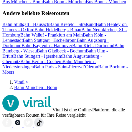
Bus München - Bonn
Bahn Bonn - München
Bus Bonn - München
Andere beliebte Reiserouten
Bahn Stuttgart - Hausach
Bahn Krefeld - Stralsund
Bahn Henley-on-
Thames - Oxford
Bahn Heidelberg - Binau
Bahn Neunkirchen, SL -
Homburg
Bahn Walluf - Frankfurt am Main
Bahn Köln -
Lennestadt
Bahn Stuttgart - Eschelbronn
Bahn Augsburg -
Dortmund
Bahn Bayreuth - Hannover
Bahn Kiel - Dortmund
Bahn
Bamberg - Wiesau
Bahn Gladbeck - Bochum
Bahn Ulm -
Erfurt
Bahn Stuttgart - Igersheim
Bahn Augustusburg -
Chemnitz
Bahn Berlin - Cochem
Bahn Mannheim -
Niederstotzingen
Bahn Paris - Saint-Pierre-d’Oléron
Bahn Bochum -
Moers
Virail
>
Bahn München - Bonn
Virail ist eine Online-Plattform, die alle
verfügbaren Routen für Ihre Reise vergleicht.