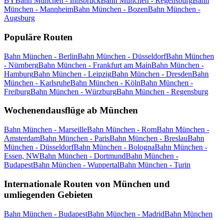
BY
Bahn München - Innsbruck
Bahn München - Regensburg
Bahn
München - Mannheim
Bahn München - Bozen
Bahn München -
Augsburg
Populäre Routen
Bahn München - Berlin
Bahn München - Düsseldorf
Bahn München
- Nürnberg
Bahn München - Frankfurt am Main
Bahn München -
Hamburg
Bahn München - Leipzig
Bahn München - Dresden
Bahn
München - Karlsruhe
Bahn München - Köln
Bahn München -
Freiburg
Bahn München - Würzburg
Bahn München - Regensburg
Wochenendausflüge ab München
Bahn München - Marseille
Bahn München - Rom
Bahn München -
Amsterdam
Bahn München - Paris
Bahn München - Breslau
Bahn
München - Düsseldorf
Bahn München - Bologna
Bahn München -
Essen, NW
Bahn München - Dortmund
Bahn München -
Budapest
Bahn München - Wuppertal
Bahn München - Turin
Internationale Routen von München und
umliegenden Gebieten
Bahn München - Budapest
Bahn München - Madrid
Bahn München