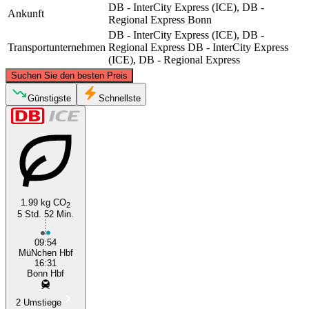
DB - InterCity Express (ICE), DB -
Ankunft
Regional Express
Bonn
DB - InterCity Express (ICE), DB -
Transportunternehmen
Regional Express
DB - InterCity Express
(ICE), DB - Regional Express
©
CARTO
, ©
OpenStreetMap
contributors
Suchen Sie den besten Preis
Bonn
Günstigste
Schnellste
1.99 kg CO
2
5 Std. 52 Min.
Munich
09:54
MüNchen Hbf
16:31
Bonn Hbf
2 Umstiege