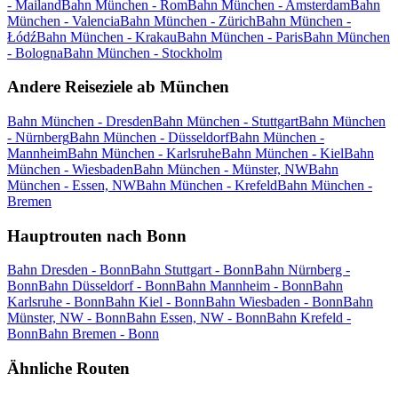
- Mailand
Bahn München - Rom
Bahn München - Amsterdam
Bahn
München - Valencia
Bahn München - Zürich
Bahn München -
Łódź
Bahn München - Krakau
Bahn München - Paris
Bahn München
- Bologna
Bahn München - Stockholm
Andere Reiseziele ab München
Bahn München - Dresden
Bahn München - Stuttgart
Bahn München
- Nürnberg
Bahn München - Düsseldorf
Bahn München -
Mannheim
Bahn München - Karlsruhe
Bahn München - Kiel
Bahn
München - Wiesbaden
Bahn München - Münster, NW
Bahn
München - Essen, NW
Bahn München - Krefeld
Bahn München -
Bremen
Hauptrouten nach Bonn
Bahn Dresden - Bonn
Bahn Stuttgart - Bonn
Bahn Nürnberg -
Bonn
Bahn Düsseldorf - Bonn
Bahn Mannheim - Bonn
Bahn
Karlsruhe - Bonn
Bahn Kiel - Bonn
Bahn Wiesbaden - Bonn
Bahn
Münster, NW - Bonn
Bahn Essen, NW - Bonn
Bahn Krefeld -
Bonn
Bahn Bremen - Bonn
Ähnliche Routen