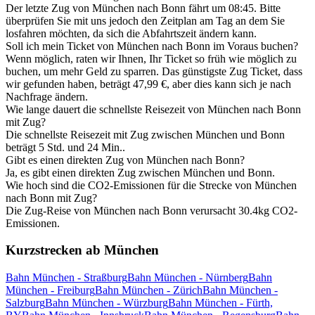
Der letzte Zug von München nach Bonn fährt um 08:45. Bitte
überprüfen Sie mit uns jedoch den Zeitplan am Tag an dem Sie
losfahren möchten, da sich die Abfahrtszeit ändern kann.
Soll ich mein Ticket von München nach Bonn im Voraus buchen?
Wenn möglich, raten wir Ihnen, Ihr Ticket so früh wie möglich zu
buchen, um mehr Geld zu sparren. Das günstigste Zug Ticket, dass
wir gefunden haben, beträgt 47,99 €, aber dies kann sich je nach
Nachfrage ändern.
Wie lange dauert die schnellste Reisezeit von München nach Bonn
mit Zug?
Die schnellste Reisezeit mit Zug zwischen München und Bonn
beträgt 5 Std. und 24 Min..
Gibt es einen direkten Zug von München nach Bonn?
Ja, es gibt einen direkten Zug zwischen München und Bonn.
Wie hoch sind die CO2-Emissionen für die Strecke von München
nach Bonn mit Zug?
Die Zug-Reise von München nach Bonn verursacht 30.4kg CO2-
Emissionen.
Kurzstrecken ab München
Bahn München - Straßburg
Bahn München - Nürnberg
Bahn
München - Freiburg
Bahn München - Zürich
Bahn München -
Salzburg
Bahn München - Würzburg
Bahn München - Fürth,