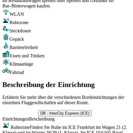
im Restaurantwagen speisen oder Speisen und Getränke im
Bar-/Bistrowagen kaufen.
WLAN
Ruhezone
Steckdosen
Gepäck
Barrierefreiheit
Essen und Trinken
Klimaanlage
Fahrrad
Beschreibung der Einrichtung
Erfahren Sie mehr über die verschiedenen Bordeinrichtungen der
einzelnen Fluggesellschaften auf dieser Route.
DB - InterCity Express (ICE)
Einrichtungen
Beschreibung
Ruhezone
Finden Sie Ruhe im ICE Frankfurt im Wagen 21 (2.
Klasse) und im Wagen 28/29 (1. Klasse). Im ICE 104/105 Basel