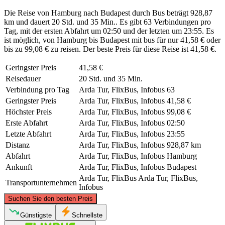
Die Reise von Hamburg nach Budapest durch Bus beträgt 928,87
km und dauert 20 Std. und 35 Min.. Es gibt 63 Verbindungen pro
Tag, mit der ersten Abfahrt um 02:50 und der letzten um 23:55. Es
ist möglich, von Hamburg bis Budapest mit bus für nur 41,58 € oder
bis zu 99,08 € zu reisen. Der beste Preis für diese Reise ist 41,58 €.
Geringster Preis
41,58 €
Reisedauer
20 Std. und 35 Min.
Verbindung pro Tag
Arda Tur, FlixBus, Infobus
63
Geringster Preis
Arda Tur, FlixBus, Infobus
41,58 €
Höchster Preis
Arda Tur, FlixBus, Infobus
99,08 €
Erste Abfahrt
Arda Tur, FlixBus, Infobus
02:50
Letzte Abfahrt
Arda Tur, FlixBus, Infobus
23:55
Distanz
Arda Tur, FlixBus, Infobus
928,87 km
Abfahrt
Arda Tur, FlixBus, Infobus
Hamburg
Ankunft
Arda Tur, FlixBus, Infobus
Budapest
Arda Tur, FlixBus
Arda Tur, FlixBus,
Transportunternehmen
Infobus
©
CARTO
, ©
OpenStreetMap
contributors
Suchen Sie den besten Preis
Hamburg
Günstigste
Schnellste