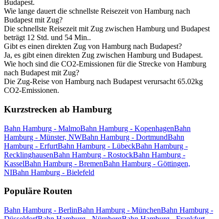
Budapest.
Wie lange dauert die schnellste Reisezeit von Hamburg nach
Budapest mit Zug?
Die schnellste Reisezeit mit Zug zwischen Hamburg und Budapest
beträgt 12 Std. und 54 Min..
Gibt es einen direkten Zug von Hamburg nach Budapest?
Ja, es gibt einen direkten Zug zwischen Hamburg und Budapest.
Wie hoch sind die CO2-Emissionen für die Strecke von Hamburg
nach Budapest mit Zug?
Die Zug-Reise von Hamburg nach Budapest verursacht 65.02kg
CO2-Emissionen.
Kurzstrecken ab Hamburg
Bahn Hamburg - Malmo
Bahn Hamburg - Kopenhagen
Bahn
Hamburg - Münster, NW
Bahn Hamburg - Dortmund
Bahn
Hamburg - Erfurt
Bahn Hamburg - Lübeck
Bahn Hamburg -
Recklinghausen
Bahn Hamburg - Rostock
Bahn Hamburg -
Kassel
Bahn Hamburg - Bremen
Bahn Hamburg - Göttingen,
NI
Bahn Hamburg - Bielefeld
Populäre Routen
Bahn Hamburg - Berlin
Bahn Hamburg - München
Bahn Hamburg -
Düsseldorf
Bahn Hamburg - Nürnberg
Bahn Hamburg - Frankfurt