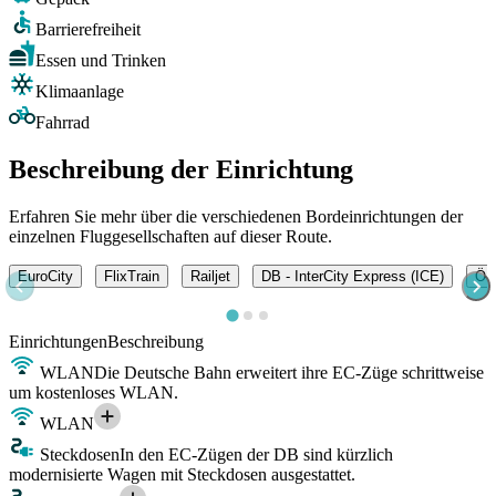
Barrierefreiheit
Essen und Trinken
Klimaanlage
Fahrrad
Beschreibung der Einrichtung
Erfahren Sie mehr über die verschiedenen Bordeinrichtungen der
einzelnen Fluggesellschaften auf dieser Route.
EuroCity
FlixTrain
Railjet
DB - InterCity Express (ICE)
ÖBB
Einrichtungen
Beschreibung
WLAN
Die Deutsche Bahn erweitert ihre EC-Züge schrittweise
um kostenloses WLAN.
WLAN
Steckdosen
In den EC-Zügen der DB sind kürzlich
modernisierte Wagen mit Steckdosen ausgestattet.