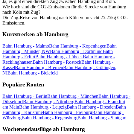
Ja, es gibt einen direkten Zug zwischen Hamburg und Köln.
Wie hoch sind die CO2-Emissionen für die Strecke von Hamburg
nach Köln mit Zug?
Die Zug-Reise von Hamburg nach Köln verursacht 25.25kg CO2-
Emissionen.
Kurzstrecken ab Hamburg
Bahn Hamburg - Malmo
Bahn Hamburg - Kopenhagen
Bahn
Hamburg - Münster, NW
Bahn Hamburg - Dortmund
Bahn
Hamburg - Erfurt
Bahn Hamburg - Lübeck
Bahn Hamburg -
Recklinghausen
Bahn Hamburg - Rostock
Bahn Hamburg -
Kassel
Bahn Hamburg - Bremen
Bahn Hamburg - Göttingen,
NI
Bahn Hamburg - Bielefeld
Populäre Routen
Bahn Hamburg - Berlin
Bahn Hamburg - München
Bahn Hamburg -
Düsseldorf
Bahn Hamburg - Nürnberg
Bahn Hamburg - Frankfurt
am Main
Bahn Hamburg - Leipzig
Bahn Hamburg - Dresden
Bahn
Hamburg - Karlsruhe
Bahn Hamburg - Freiburg
Bahn Hamburg -
Würzburg
Bahn Hamburg - Regensburg
Bahn Hamburg - Stuttgart
Wochenendausflüge ab Hamburg