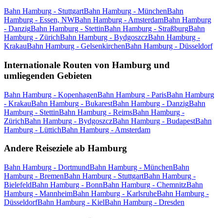
Bahn Hamburg - Stuttgart
Bahn Hamburg - München
Bahn
Hamburg - Essen, NW
Bahn Hamburg - Amsterdam
Bahn Hamburg
- Danzig
Bahn Hamburg - Stettin
Bahn Hamburg - Straßburg
Bahn
Hamburg - Zürich
Bahn Hamburg - Bydgoszcz
Bahn Hamburg -
Krakau
Bahn Hamburg - Gelsenkirchen
Bahn Hamburg - Düsseldorf
Internationale Routen von Hamburg und
umliegenden Gebieten
Bahn Hamburg - Kopenhagen
Bahn Hamburg - Paris
Bahn Hamburg
- Krakau
Bahn Hamburg - Bukarest
Bahn Hamburg - Danzig
Bahn
Hamburg - Stettin
Bahn Hamburg - Reims
Bahn Hamburg -
Zürich
Bahn Hamburg - Bydgoszcz
Bahn Hamburg - Budapest
Bahn
Hamburg - Lüttich
Bahn Hamburg - Amsterdam
Andere Reiseziele ab Hamburg
Bahn Hamburg - Dortmund
Bahn Hamburg - München
Bahn
Hamburg - Bremen
Bahn Hamburg - Stuttgart
Bahn Hamburg -
Bielefeld
Bahn Hamburg - Bonn
Bahn Hamburg - Chemnitz
Bahn
Hamburg - Mannheim
Bahn Hamburg - Karlsruhe
Bahn Hamburg -
Düsseldorf
Bahn Hamburg - Kiel
Bahn Hamburg - Dresden