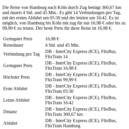
Die Reise von Hamburg nach Köln durch Zug beträgt 360,67 km
und dauert 4 Std. und 45 Min.. Es gibt 14 Verbindungen pro Tag,
mit der ersten Abfahrt um 05:30 und der letzten um 16:42. Es ist
möglich, von Hamburg bis Köln mit zug für nur 16,98 € oder bis zu
99,99 € zu reisen. Der beste Preis für diese Reise ist 16,98 €.
Geringster Preis
16,98 €
Reisedauer
4 Std. und 45 Min.
DB - InterCity Express (ICE), FlixBus,
Verbindung pro Tag
FlixTrain
14
DB - InterCity Express (ICE), FlixBus,
Geringster Preis
FlixTrain
16,98 €
DB - InterCity Express (ICE), FlixBus,
Höchster Preis
FlixTrain
99,99 €
DB - InterCity Express (ICE), FlixBus,
Erste Abfahrt
FlixTrain
05:30
DB - InterCity Express (ICE), FlixBus,
Letzte Abfahrt
FlixTrain
16:42
DB - InterCity Express (ICE), FlixBus,
Distanz
FlixTrain
360,67 km
DB - InterCity Express (ICE), FlixBus,
Abfahrt
FlixTrain
Hamburg