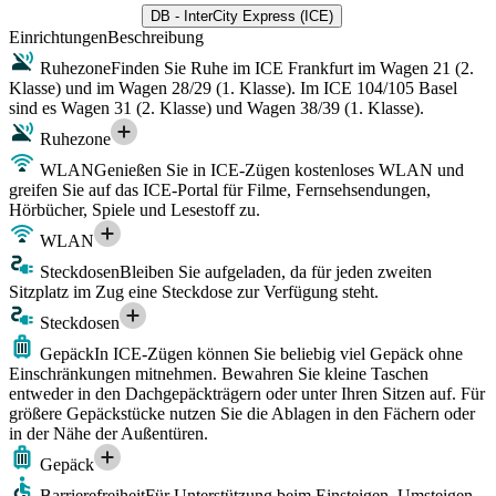
DB - InterCity Express (ICE)
Einrichtungen
Beschreibung
Ruhezone
Finden Sie Ruhe im ICE Frankfurt im Wagen 21 (2.
Klasse) und im Wagen 28/29 (1. Klasse). Im ICE 104/105 Basel
sind es Wagen 31 (2. Klasse) und Wagen 38/39 (1. Klasse).
Ruhezone
WLAN
Genießen Sie in ICE-Zügen kostenloses WLAN und
greifen Sie auf das ICE-Portal für Filme, Fernsehsendungen,
Hörbücher, Spiele und Lesestoff zu.
WLAN
Steckdosen
Bleiben Sie aufgeladen, da für jeden zweiten
Sitzplatz im Zug eine Steckdose zur Verfügung steht.
Steckdosen
Gepäck
In ICE-Zügen können Sie beliebig viel Gepäck ohne
Einschränkungen mitnehmen. Bewahren Sie kleine Taschen
entweder in den Dachgepäckträgern oder unter Ihren Sitzen auf. Für
größere Gepäckstücke nutzen Sie die Ablagen in den Fächern oder
in der Nähe der Außentüren.
Gepäck
Barrierefreiheit
Für Unterstützung beim Einsteigen, Umsteigen