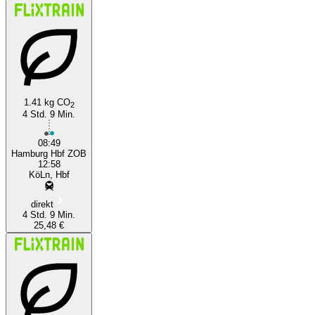
1.41 kg CO
2
4 Std. 9 Min.
08:49
Hamburg Hbf ZOB
12:58
KöLn, Hbf
direkt
4 Std. 9 Min.
25,48 €