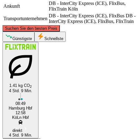
DB - InterCity Express (ICE), FlixBus,
Ankunft
FlixTrain
Köln
DB - InterCity Express (ICE), FlixBus
DB -
Transportunternehmen
InterCity Express (ICE), FlixBus, FlixTrain
©
CARTO
, ©
OpenStreetMap
contributors
Suchen Sie den besten Preis
Hamburg
Günstigste
Schnellste
1.41 kg CO
2
4 Std. 9 Min.
Cologne
08:49
Hamburg Hbf
12:58
KöLn Hbf
direkt
4 Std. 9 Min.