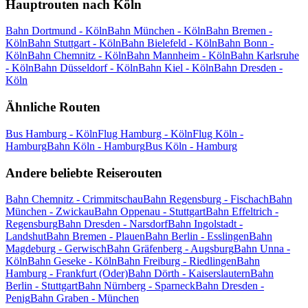
Hauptrouten nach Köln
Bahn Dortmund - Köln
Bahn München - Köln
Bahn Bremen -
Köln
Bahn Stuttgart - Köln
Bahn Bielefeld - Köln
Bahn Bonn -
Köln
Bahn Chemnitz - Köln
Bahn Mannheim - Köln
Bahn Karlsruhe
- Köln
Bahn Düsseldorf - Köln
Bahn Kiel - Köln
Bahn Dresden -
Köln
Ähnliche Routen
Bus Hamburg - Köln
Flug Hamburg - Köln
Flug Köln -
Hamburg
Bahn Köln - Hamburg
Bus Köln - Hamburg
Andere beliebte Reiserouten
Bahn Chemnitz - Crimmitschau
Bahn Regensburg - Fischach
Bahn
München - Zwickau
Bahn Oppenau - Stuttgart
Bahn Effeltrich -
Regensburg
Bahn Dresden - Narsdorf
Bahn Ingolstadt -
Landshut
Bahn Bremen - Plauen
Bahn Berlin - Esslingen
Bahn
Magdeburg - Gerwisch
Bahn Gräfenberg - Augsburg
Bahn Unna -
Köln
Bahn Geseke - Köln
Bahn Freiburg - Riedlingen
Bahn
Hamburg - Frankfurt (Oder)
Bahn Dörth - Kaiserslautern
Bahn
Berlin - Stuttgart
Bahn Nürnberg - Sparneck
Bahn Dresden -
Penig
Bahn Graben - München