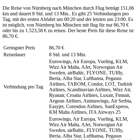
Die Reise von Nürnberg nach München durch Flug beträgt 151,06
km und dauert 8 Std. und 13 Min.. Es gibt 25 Verbindungen pro
Tag, mit der ersten Abfahrt um 00:20 und der letzten um 23:00. Es
ist möglich, von Nürnberg bis München mit flug für nur 86,70 €
oder bis zu 1.523,58 € zu reisen. Der beste Preis für diese Reise ist
86,70 €.
Geringster Preis
86,70 €
Reisedauer
8 Std. und 13 Min.
Eurowings, Air Europa, Vueling, KLM,
Wizz Air Malta, AJet, Norwegian Air
Sweden, airBaltic, FLYONE, TUIfly,
Iberia, Alba Star, Lufthansa, Pegasus
Airlines, TAROM, Condor, LOT, Turkish
Verbindung pro Tag
Airlines, Scandinavian Airlines, Wizz Air,
Ryanair, Croatia Airlines, Luxair, Finnair,
Aegean Airlines, Animawings, Air Serbia,
Easyjet, Corendon Airlines, SunExpress,
KM Malta Airlines, ITA Airways
25
Eurowings, Air Europa, Vueling, KLM,
Wizz Air Malta, AJet, Norwegian Air
Sweden, airBaltic, FLYONE, TUIfly,
Iberia, Alba Star, Lufthansa, Pegasus