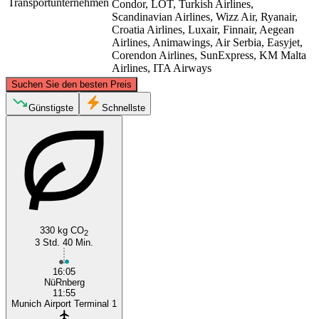
Transportunternehmen
Condor, LOT, Turkish Airlines,
Scandinavian Airlines, Wizz Air, Ryanair,
Croatia Airlines, Luxair, Finnair, Aegean
Airlines, Animawings, Air Serbia, Easyjet,
Corendon Airlines, SunExpress, KM Malta
Airlines, ITA Airways
©
CARTO
, ©
OpenStreetMap
contributors
Suchen Sie den besten Preis
Nuremberg
Günstigste
Schnellste
330 kg CO
2
3 Std. 40 Min.
Munich
16:05
NüRnberg
11:55
Munich Airport Terminal 1