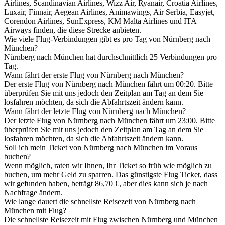
Airlines, Scandinavian Airlines, Wizz Air, Ryanair, Croatia Airlines,
Luxair, Finnair, Aegean Airlines, Animawings, Air Serbia, Easyjet,
Corendon Airlines, SunExpress, KM Malta Airlines und ITA
Airways finden, die diese Strecke anbieten.
Wie viele Flug-Verbindungen gibt es pro Tag von Nürnberg nach
München?
Nürnberg nach München hat durchschnittlich 25 Verbindungen pro
Tag.
Wann fährt der erste Flug von Nürnberg nach München?
Der erste Flug von Nürnberg nach München fährt um 00:20. Bitte
überprüfen Sie mit uns jedoch den Zeitplan am Tag an dem Sie
losfahren möchten, da sich die Abfahrtszeit ändern kann.
Wann fährt der letzte Flug von Nürnberg nach München?
Der letzte Flug von Nürnberg nach München fährt um 23:00. Bitte
überprüfen Sie mit uns jedoch den Zeitplan am Tag an dem Sie
losfahren möchten, da sich die Abfahrtszeit ändern kann.
Soll ich mein Ticket von Nürnberg nach München im Voraus
buchen?
Wenn möglich, raten wir Ihnen, Ihr Ticket so früh wie möglich zu
buchen, um mehr Geld zu sparren. Das günstigste Flug Ticket, dass
wir gefunden haben, beträgt 86,70 €, aber dies kann sich je nach
Nachfrage ändern.
Wie lange dauert die schnellste Reisezeit von Nürnberg nach
München mit Flug?
Die schnellste Reisezeit mit Flug zwischen Nürnberg und München