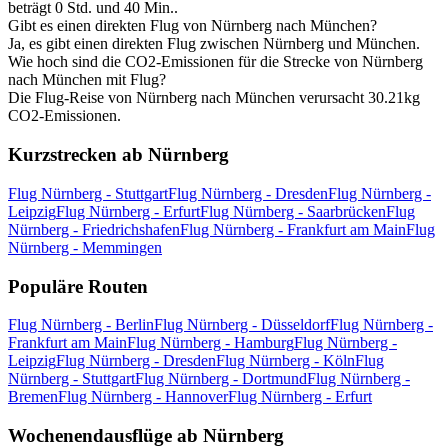
beträgt 0 Std. und 40 Min..
Gibt es einen direkten Flug von Nürnberg nach München?
Ja, es gibt einen direkten Flug zwischen Nürnberg und München.
Wie hoch sind die CO2-Emissionen für die Strecke von Nürnberg
nach München mit Flug?
Die Flug-Reise von Nürnberg nach München verursacht 30.21kg
CO2-Emissionen.
Kurzstrecken ab Nürnberg
Flug Nürnberg - Stuttgart
Flug Nürnberg - Dresden
Flug Nürnberg -
Leipzig
Flug Nürnberg - Erfurt
Flug Nürnberg - Saarbrücken
Flug
Nürnberg - Friedrichshafen
Flug Nürnberg - Frankfurt am Main
Flug
Nürnberg - Memmingen
Populäre Routen
Flug Nürnberg - Berlin
Flug Nürnberg - Düsseldorf
Flug Nürnberg -
Frankfurt am Main
Flug Nürnberg - Hamburg
Flug Nürnberg -
Leipzig
Flug Nürnberg - Dresden
Flug Nürnberg - Köln
Flug
Nürnberg - Stuttgart
Flug Nürnberg - Dortmund
Flug Nürnberg -
Bremen
Flug Nürnberg - Hannover
Flug Nürnberg - Erfurt
Wochenendausflüge ab Nürnberg