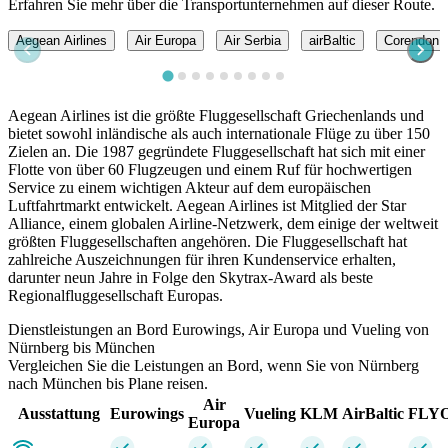
Erfahren Sie mehr über die Transportunternehmen auf dieser Route.
Aegean Airlines
Air Europa
Air Serbia
airBaltic
Corendon A
Aegean Airlines ist die größte Fluggesellschaft Griechenlands und
bietet sowohl inländische als auch internationale Flüge zu über 150
Zielen an. Die 1987 gegründete Fluggesellschaft hat sich mit einer
Flotte von über 60 Flugzeugen und einem Ruf für hochwertigen
Service zu einem wichtigen Akteur auf dem europäischen
Luftfahrtmarkt entwickelt. Aegean Airlines ist Mitglied der Star
Alliance, einem globalen Airline-Netzwerk, dem einige der weltweit
größten Fluggesellschaften angehören. Die Fluggesellschaft hat
zahlreiche Auszeichnungen für ihren Kundenservice erhalten,
darunter neun Jahre in Folge den Skytrax-Award als beste
Regionalfluggesellschaft Europas.
Dienstleistungen an Bord Eurowings, Air Europa und Vueling von
Nürnberg bis München
Vergleichen Sie die Leistungen an Bord, wenn Sie von Nürnberg
nach München bis Plane reisen.
Air
Ausstattung
Eurowings
Vueling
KLM
AirBaltic
FLY
Europa