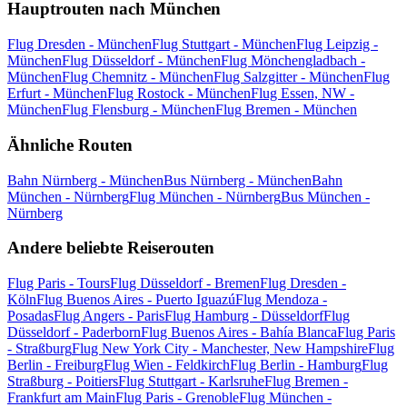
Hauptrouten nach München
Flug Dresden - München
Flug Stuttgart - München
Flug Leipzig -
München
Flug Düsseldorf - München
Flug Mönchengladbach -
München
Flug Chemnitz - München
Flug Salzgitter - München
Flug
Erfurt - München
Flug Rostock - München
Flug Essen, NW -
München
Flug Flensburg - München
Flug Bremen - München
Ähnliche Routen
Bahn Nürnberg - München
Bus Nürnberg - München
Bahn
München - Nürnberg
Flug München - Nürnberg
Bus München -
Nürnberg
Andere beliebte Reiserouten
Flug Paris - Tours
Flug Düsseldorf - Bremen
Flug Dresden -
Köln
Flug Buenos Aires - Puerto Iguazú
Flug Mendoza -
Posadas
Flug Angers - Paris
Flug Hamburg - Düsseldorf
Flug
Düsseldorf - Paderborn
Flug Buenos Aires - Bahía Blanca
Flug Paris
- Straßburg
Flug New York City - Manchester, New Hampshire
Flug
Berlin - Freiburg
Flug Wien - Feldkirch
Flug Berlin - Hamburg
Flug
Straßburg - Poitiers
Flug Stuttgart - Karlsruhe
Flug Bremen -
Frankfurt am Main
Flug Paris - Grenoble
Flug München -