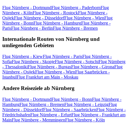
Flug Nürnberg - Dortmund
Flug Nürnberg - Paderborn
Flug
Nürnberg - Köln
Flug Nürnberg - Rostock
Flug Nürnberg -
Osijek
Flug Nürnberg - Düsseldorf
Flug Nürnberg - Wien
Flug
Nürnberg - Bonn
Flug Nürnberg - Hamburg
Flug Nürnberg -
Paris
Flug Nürnberg - Berlin
Flug Nürnberg - Bremen
Internationale Routen von Nürnberg und
umliegenden Gebieten
Flug Nürnberg - Kiew
Flug Nürnberg - Paris
Flug Nürnberg -
Sofia
Flug Nürnberg - Skopje
Flug Nürnberg - Sotschi
Flug Nürnberg
- Thessaloniki
Flug Nürnberg - Burgas
Flug Nürnberg - Girona
Flug
Nürnberg - Osijek
Flug Nürnberg - Wien
Flug Saarbrücken -
Istanbul
Flug Frankfurt am Main - Moskau
Andere Reiseziele ab Nürnberg
Flug Nürnberg - Dortmund
Flug Nürnberg - Bonn
Flug Nürnberg -
Hamburg
Flug Nürnberg - Bremen
Flug Nürnberg - Leipzig
Flug
Nürnberg - Düsseldorf
Flug Nürnberg - Saarbrücken
Flug Nürnberg -
Friedrichshafen
Flug Nürnberg - Erfurt
Flug Nürnberg - Frankfurt am
Main
Flug Nürnberg - Memmingen
Flug Nürnberg - Köln