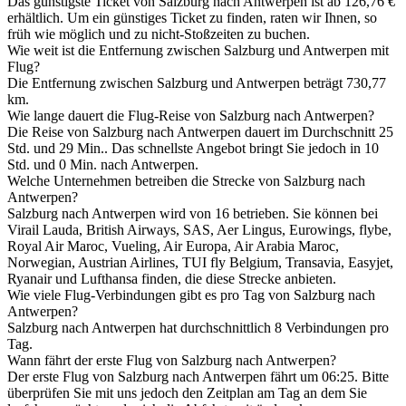
Das günstigste Ticket von Salzburg nach Antwerpen ist ab 126,76 €
erhältlich. Um ein günstiges Ticket zu finden, raten wir Ihnen, so
früh wie möglich und zu nicht-Stoßzeiten zu buchen.
Wie weit ist die Entfernung zwischen Salzburg und Antwerpen mit
Flug?
Die Entfernung zwischen Salzburg und Antwerpen beträgt 730,77
km.
Wie lange dauert die Flug-Reise von Salzburg nach Antwerpen?
Die Reise von Salzburg nach Antwerpen dauert im Durchschnitt 25
Std. und 29 Min.. Das schnellste Angebot bringt Sie jedoch in 10
Std. und 0 Min. nach Antwerpen.
Welche Unternehmen betreiben die Strecke von Salzburg nach
Antwerpen?
Salzburg nach Antwerpen wird von 16 betrieben. Sie können bei
Virail Lauda, British Airways, SAS, Aer Lingus, Eurowings, flybe,
Royal Air Maroc, Vueling, Air Europa, Air Arabia Maroc,
Norwegian, Austrian Airlines, TUI fly Belgium, Transavia, Easyjet,
Ryanair und Lufthansa finden, die diese Strecke anbieten.
Wie viele Flug-Verbindungen gibt es pro Tag von Salzburg nach
Antwerpen?
Salzburg nach Antwerpen hat durchschnittlich 8 Verbindungen pro
Tag.
Wann fährt der erste Flug von Salzburg nach Antwerpen?
Der erste Flug von Salzburg nach Antwerpen fährt um 06:25. Bitte
überprüfen Sie mit uns jedoch den Zeitplan am Tag an dem Sie