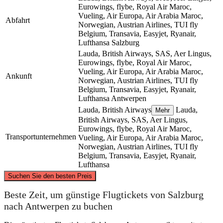
Eurowings, flybe, Royal Air Maroc,
Vueling, Air Europa, Air Arabia Maroc,
Abfahrt
Norwegian, Austrian Airlines, TUI fly
Belgium, Transavia, Easyjet, Ryanair,
Lufthansa
Salzburg
Lauda, British Airways, SAS, Aer Lingus,
Eurowings, flybe, Royal Air Maroc,
Vueling, Air Europa, Air Arabia Maroc,
Ankunft
Norwegian, Austrian Airlines, TUI fly
Belgium, Transavia, Easyjet, Ryanair,
Lufthansa
Antwerpen
Lauda, British Airways
Lauda,
Mehr
British Airways, SAS, Aer Lingus,
Eurowings, flybe, Royal Air Maroc,
Transportunternehmen
Vueling, Air Europa, Air Arabia Maroc,
Norwegian, Austrian Airlines, TUI fly
Belgium, Transavia, Easyjet, Ryanair,
Lufthansa
©
CARTO
, ©
OpenStreetMap
contributors
Suchen Sie den besten Preis
Antwerp
Beste Zeit, um günstige Flugtickets von Salzburg
nach Antwerpen zu buchen