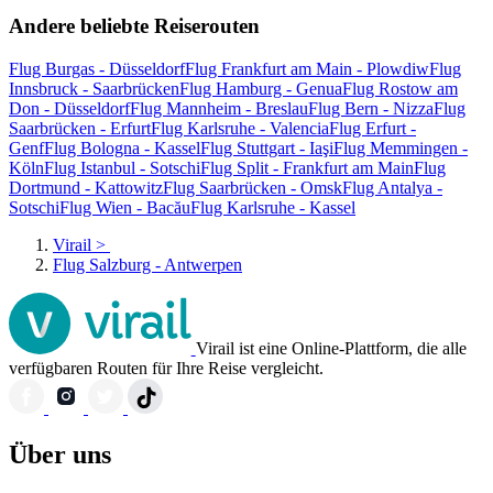
Andere beliebte Reiserouten
Flug Burgas - Düsseldorf
Flug Frankfurt am Main - Plowdiw
Flug
Innsbruck - Saarbrücken
Flug Hamburg - Genua
Flug Rostow am
Don - Düsseldorf
Flug Mannheim - Breslau
Flug Bern - Nizza
Flug
Saarbrücken - Erfurt
Flug Karlsruhe - Valencia
Flug Erfurt -
Genf
Flug Bologna - Kassel
Flug Stuttgart - Iaşi
Flug Memmingen -
Köln
Flug Istanbul - Sotschi
Flug Split - Frankfurt am Main
Flug
Dortmund - Kattowitz
Flug Saarbrücken - Omsk
Flug Antalya -
Sotschi
Flug Wien - Bacău
Flug Karlsruhe - Kassel
Virail
>
Flug Salzburg - Antwerpen
Virail ist eine Online-Plattform, die alle
verfügbaren Routen für Ihre Reise vergleicht.
Über uns