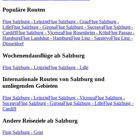
Populäre Routen
Flug Salzburg - Leipzig
Flug Salzburg - Graz
Flug Salzburg -
Lille
Flug Salzburg - Girona
Flug Salzburg - Suceava
Flug Salzburg -
Cardiff
Flug Salzburg - Vicenza
Flug Rosenheim - Köln
Flug Passau -
Hamburg
Flug Landshut - Hamburg
Flug Linz - Sarajevo
Flug Linz -
Düsseldorf
Wochenendausflüge ab Salzburg
Flug Salzburg - Leipzig
Flug Salzburg - Lille
Internationale Routen von Salzburg und
umliegenden Gebieten
Flug Salzburg - Leipzig
Flug Salzburg - Vicenza
Flug Salzburg -
Suceava
Flug Salzburg - Girona
Flug Salzburg - Lille
Flug Salzburg -
Cardiff
Andere Reiseziele ab Salzburg
Flug Salzburg - Graz