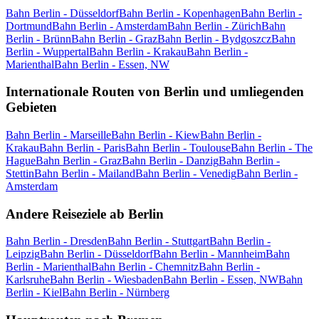
Bahn Berlin - Düsseldorf
Bahn Berlin - Kopenhagen
Bahn Berlin -
Dortmund
Bahn Berlin - Amsterdam
Bahn Berlin - Zürich
Bahn
Berlin - Brünn
Bahn Berlin - Graz
Bahn Berlin - Bydgoszcz
Bahn
Berlin - Wuppertal
Bahn Berlin - Krakau
Bahn Berlin -
Marienthal
Bahn Berlin - Essen, NW
Internationale Routen von Berlin und umliegenden
Gebieten
Bahn Berlin - Marseille
Bahn Berlin - Kiew
Bahn Berlin -
Krakau
Bahn Berlin - Paris
Bahn Berlin - Toulouse
Bahn Berlin - The
Hague
Bahn Berlin - Graz
Bahn Berlin - Danzig
Bahn Berlin -
Stettin
Bahn Berlin - Mailand
Bahn Berlin - Venedig
Bahn Berlin -
Amsterdam
Andere Reiseziele ab Berlin
Bahn Berlin - Dresden
Bahn Berlin - Stuttgart
Bahn Berlin -
Leipzig
Bahn Berlin - Düsseldorf
Bahn Berlin - Mannheim
Bahn
Berlin - Marienthal
Bahn Berlin - Chemnitz
Bahn Berlin -
Karlsruhe
Bahn Berlin - Wiesbaden
Bahn Berlin - Essen, NW
Bahn
Berlin - Kiel
Bahn Berlin - Nürnberg