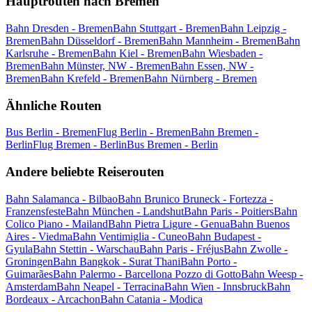
Hauptrouten nach Bremen
Bahn Dresden - Bremen
Bahn Stuttgart - Bremen
Bahn Leipzig -
Bremen
Bahn Düsseldorf - Bremen
Bahn Mannheim - Bremen
Bahn
Karlsruhe - Bremen
Bahn Kiel - Bremen
Bahn Wiesbaden -
Bremen
Bahn Münster, NW - Bremen
Bahn Essen, NW -
Bremen
Bahn Krefeld - Bremen
Bahn Nürnberg - Bremen
Ähnliche Routen
Bus Berlin - Bremen
Flug Berlin - Bremen
Bahn Bremen -
Berlin
Flug Bremen - Berlin
Bus Bremen - Berlin
Andere beliebte Reiserouten
Bahn Salamanca - Bilbao
Bahn Brunico Bruneck - Fortezza -
Franzensfeste
Bahn München - Landshut
Bahn Paris - Poitiers
Bahn
Colico Piano - Mailand
Bahn Pietra Ligure - Genua
Bahn Buenos
Aires - Viedma
Bahn Ventimiglia - Cuneo
Bahn Budapest -
Gyula
Bahn Stettin - Warschau
Bahn Paris - Fréjus
Bahn Zwolle -
Groningen
Bahn Bangkok - Surat Thani
Bahn Porto -
Guimarães
Bahn Palermo - Barcellona Pozzo di Gotto
Bahn Weesp -
Amsterdam
Bahn Neapel - Terracina
Bahn Wien - Innsbruck
Bahn
Bordeaux - Arcachon
Bahn Catania - Modica