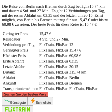
Die Reise von Berlin nach Bremen durch Zug beträgt 315,74 km
und dauert 4 Std. und 27 Min.. Es gibt 12 Verbindungen pro Tag,
mit der ersten Abfahrt um 03:35 und der letzten um 20:15. Es ist
möglich, von Berlin bis Bremen mit zug für nur 15,47 € oder bis zu
60,98 € zu reisen. Der beste Preis für diese Reise ist 15,47 €.
Geringster Preis
15,47 €
Reisedauer
4 Std. und 27 Min.
Verbindung pro Tag
FlixTrain, FlixBus
12
Geringster Preis
FlixTrain, FlixBus
15,47 €
Höchster Preis
FlixTrain, FlixBus
60,98 €
Erste Abfahrt
FlixTrain, FlixBus
03:35
Letzte Abfahrt
FlixTrain, FlixBus
20:15
Distanz
FlixTrain, FlixBus
315,74 km
Abfahrt
FlixTrain, FlixBus
Berlin
Ankunft
FlixTrain, FlixBus
Bremen
Transportunternehmen
FlixTrain, FlixBus
FlixTrain, FlixBus
©
CARTO
, ©
OpenStreetMap
contributors
Suchen Sie den besten Preis
Günstigste
Schnellste