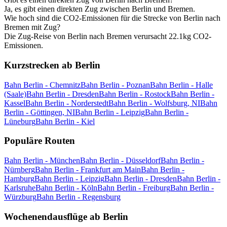
Ja, es gibt einen direkten Zug zwischen Berlin und Bremen.
Wie hoch sind die CO2-Emissionen für die Strecke von Berlin nach
Bremen mit Zug?
Die Zug-Reise von Berlin nach Bremen verursacht 22.1kg CO2-
Emissionen.
Kurzstrecken ab Berlin
Bahn Berlin - Chemnitz
Bahn Berlin - Poznan
Bahn Berlin - Halle
(Saale)
Bahn Berlin - Dresden
Bahn Berlin - Rostock
Bahn Berlin -
Kassel
Bahn Berlin - Norderstedt
Bahn Berlin - Wolfsburg, NI
Bahn
Berlin - Göttingen, NI
Bahn Berlin - Leipzig
Bahn Berlin -
Lüneburg
Bahn Berlin - Kiel
Populäre Routen
Bahn Berlin - München
Bahn Berlin - Düsseldorf
Bahn Berlin -
Nürnberg
Bahn Berlin - Frankfurt am Main
Bahn Berlin -
Hamburg
Bahn Berlin - Leipzig
Bahn Berlin - Dresden
Bahn Berlin -
Karlsruhe
Bahn Berlin - Köln
Bahn Berlin - Freiburg
Bahn Berlin -
Würzburg
Bahn Berlin - Regensburg
Wochenendausflüge ab Berlin